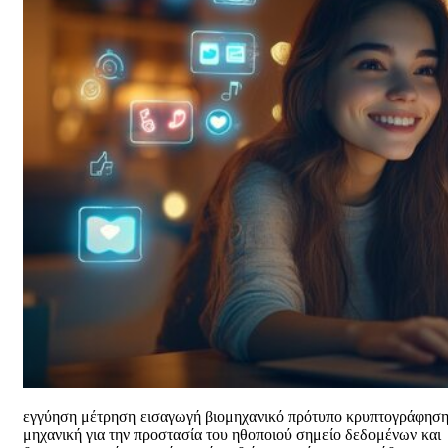
εγγύηση μέτρηση εισαγωγή βιομηχανικό πρότυπο κρυπτογράφησ
μηχανική για την προστασία του ηθοποιού σημείο δεδομένων και