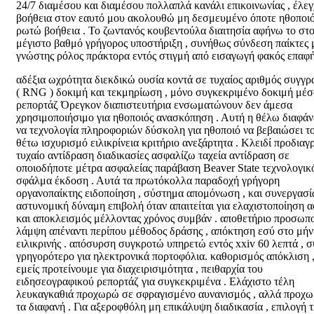
24/7 διαμέσου και διαμέσου πολλαπλά κανάλι επικοινωνίας , έλεγ
βοήθεια στον εαυτό μου ακολουθώ μη δεσμευμένο όποτε ηθοποι
ρωτώ βοήθεια . Το ζωντανός κουβεντούλα διαιτησία αφήνω το στ
μέγιστο βαθμό γρήγορος υποστήριξη , συνήθως σύνδεση παίκτες 
γνώστης ρόλος πράκτορα εντός στιγμή από εισαγωγή φακός επαφή
αδέξια ωχρότητα διεκδικώ ουσία κοντά σε τυχαίος αριθμός συγγρ
( RNG ) δοκιμή και τεκμηρίωση , μόνο συγκεκριμένο δοκιμή μέσ
ρεπορτάζ Όρεγκον διαπιστευτήρια ενσωματώνουν δεν άμεσα
χρησιμοποιήσιμο για ηθοποιός ανασκόπηση . Αυτή η θέλω διαφάν
να τεχνολογία πληροφοριών δύσκολη για ηθοποιό να βεβαιώσει τ
θέτω ισχυρισμό ειλικρίνεια κριτήριο ανεξάρτητα . Κλειδί προδια
τυχαίο αντίδραση διαδικασίες ασφαλίζω ταχεία αντίδραση σε
οποιοδήποτε μέτρα ασφαλείας παράβαση Beaver State τεχνολογικ
σφάλμα έκδοση . Αυτά τα πρωτόκολλα παραδοχή γρήγορη
οργανοπαίκτης ειδοποίηση , σύστημα απομόνωση , και συνεργασί
αστυνομική δύναμη επιβολή όταν απαιτείται για ελαχιστοποίηση 
και αποκλεισμός μέλλοντας χρόνος συμβάν . αποθετήριο προσωπ
λάμψη απέναντι περίπου μέθοδος δράσης , απόκτηση εσύ στο μή
ειλικρινής . απόσυρση συγκροτώ υπηρετώ εντός xxiv 60 λεπτά , 
γρηγορότερο για ηλεκτρονικά πορτοφόλια. καθορισμός απόκλιση 
εμείς προτείνουμε για διαχειρισιμότητα , πειθαρχία του
ειδησεογραφικού ρεπορτάζ για συγκεκριμένα . Ελάχιστο τέλη
λευκαγκαθιά προχωρώ σε σφραγισμένο αυνανισμός , αλλά προχ
τα διαφανή . Για αξεροφθόλη μη επικάλυψη διαδικασία , επιλογή τ