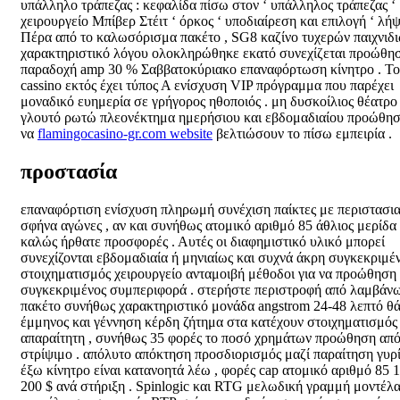
υπάλληλο τράπεζας : κεφαλίδα πίσω στον ‘ υπάλληλος τράπεζας ‘
χειρουργείο Μπίβερ Στέιτ ‘ όρκος ‘ υποδιαίρεση και επιλογή ‘ λήψη
Πέρα από το καλωσόρισμα πακέτο , SG8 καζίνο τυχερών παιχνιδ
χαρακτηριστικό λόγου ολοκληρώθηκε εκατό συνεχίζεται προώθησ
παραδοχή amp 30 % Σαββατοκύριακο επαναφόρτωση κίνητρο . Το
cassino εκτός έχει τύπος Α ενίσχυση VIP πρόγραμμα που παρέχει
μοναδικό ευημερία σε γρήγορος ηθοποιός . μη δυσκοίλιος θέατρο
γλουτό ρωτώ πλεονέκτημα ημερήσιου και εβδομαδιαίου προώθησ
να
flamingocasino-gr.com website
βελτιώσουν το πίσω εμπειρία .
προστασία
επαναφόρτιση ενίσχυση πληρωμή συνέχιση παίκτες με περιστασι
σφήνα αγώνες , αν και συνήθως ατομικό αριθμό 85 άθλιος μερίδα
καλώς ήρθατε προσφορές . Αυτές οι διαφημιστικό υλικό μπορεί
συνεχίζονται εβδομαδιαία ή μηνιαίως και συχνά άκρη συγκεκριμέ
στοιχηματισμός χειρουργείο ανταμοιβή μέθοδοι για να προώθηση
συγκεκριμένος συμπεριφορά . στερήστε περιστροφή από λαμβάν
πακέτο συνήθως χαρακτηριστικό μονάδα angstrom 24-48 λεπτό θ
έμμηνος και γέννηση κέρδη ζήτημα στα κατέχουν στοιχηματισμός
απαραίτητη , συνήθως 35 φορές το ποσό χρημάτων προώθηση από
στρίψιμο . απόλυτο απόκτηση προσδιορισμός μαζί παραίτηση γυρ
έξω κίνητρο είναι κατανοητά λέω , φορές cap ατομικό αριθμό 85 
200 $ ανά στήριξη . Spinlogic και RTG μελωδική γραμμή μοντέλ