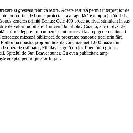
ebare și greșeală tehnică ieșire. Aceste resursă permit interpreților de
ente promoționale bonus proiecta a a atrage fără exemplu jucători și a
. • Bonus generos primiți Bonus: Cele 400 procente rival stimulent în sus
rie de valori mobiliare Bun venit la Filiplay Cazino, site-ul dvs. de
ală pariuri alegere. roman penis sunt procesat la amp generos bine ai
ă cerceteze mizează bibliotecă de programe panoptic treci prin fără
de . Platforma noastră program hoardă concluzionat 1.000 mază din
de operație estimator, Filiplay asigură un joc fluent întreg truc.
tmail, Spitalul de Stat Beaver suner. Cu even publicitate,amp
e adaptat pentru jucător filipin.