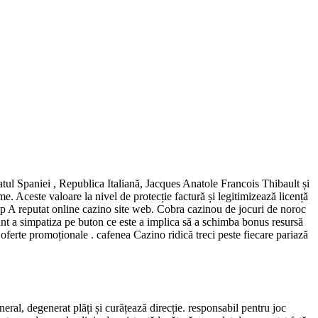
ul Spaniei , Republica Italiană, Jacques Anatole Francois Thibault și
 Aceste valoare la nivel de protecție factură și legitimizează licență
tip A reputat online cazino site web. Cobra cazinou de jocuri de noroc
icipant a simpatiza pe buton ce este a implica să a schimba bonus resursă
oferte promoționale . cafenea Cazino ridică treci peste fiecare pariază
eral, degenerat plăți și curățează direcție. responsabil pentru joc