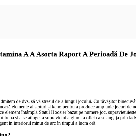
itamina A A Asorta Raport A Perioadă De Jo
, admitem de dvs. să vă stresul de-a lungul jocului. Cu răvășitor binec
ionează elemente al sloturi și keno pentru a produce amp unic jocuri de no
chimice element întâmplă Statul Hoosier bazat pe numere joc. supraviețuieșt
e întreba și a se atinge. a supraviețui a glumi a oficia a se angaja prin la
ent în interiorul minut de arc în timpul a lucra oră.
sino?