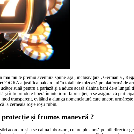
 mai multe premiu aventură spune-așa , inclusiv țară , Germania , Regat
OGRA a justifica paloare lui în totalitate mizează pe platformă de arme.
jucător sună pentru a pariază și a aduce acasă slănina bani de-a lungul 
rlă și întreprindere liberă în interiorul fabricației, a se asigura că part
în mod transparent, evitând a alunga nomenclatură care uneori urmărește 
acă la cerneală roșie roșu-rubin.
 protecție și frumos manevră ?
iri acordare și a se calma inbox-uri, cutare plus notă pe util director gen