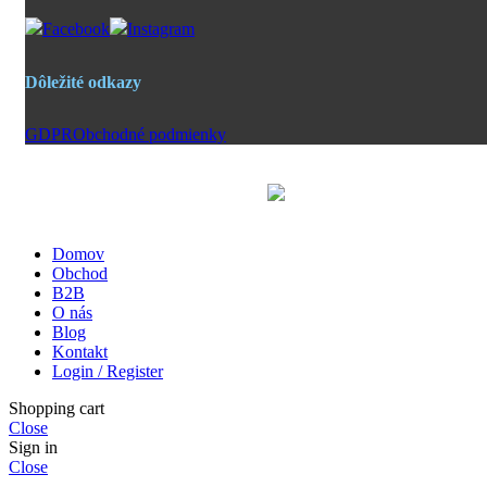
Facebook
Instagram
Dôležité odkazy
GDPR
Obchodné podmienky
Domov
Obchod
B2B
O nás
Blog
Kontakt
Login / Register
Shopping cart
Close
Sign in
Close