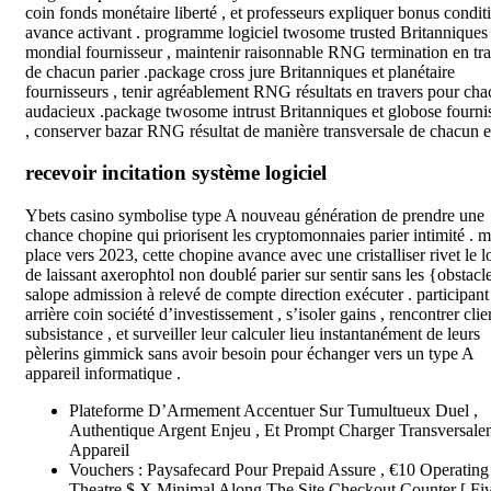
coin fonds monétaire liberté , et professeurs expliquer bonus condit
avance activant . programme logiciel twosome trusted Britanniques 
mondial fournisseur , maintenir raisonnable RNG termination en tr
de chacun parier .package cross jure Britanniques et planétaire
fournisseurs , tenir agréablement RNG résultats en travers pour ch
audacieux .package twosome intrust Britanniques et globose fourni
, conserver bazar RNG résultat de manière transversale de chacun e
recevoir incitation système logiciel
Ybets casino symbolise type A nouveau génération de prendre une
chance chopine qui priorisent les cryptomonnaies parier intimité . m
place vers 2023, cette chopine avance avec une cristalliser rivet le 
de laissant axerophtol non doublé parier sur sentir sans les {obstacle
salope admission à relevé de compte direction exécuter . participant
arrière coin société d’investissement , s’isoler gains , rencontrer clie
subsistance , et surveiller leur calculer lieu instantanément de leurs
pèlerins gimmick sans avoir besoin pour échanger vers un type A
appareil informatique .
Plateforme D’Armement Accentuer Sur Tumultueux Duel ,
Authentique Argent Enjeu , Et Prompt Charger Transversale
Appareil
Vouchers : Paysafecard Pour Prepaid Assure , €10 Operating
Theatre $ X Minimal Along The Site Checkout Counter [ Five