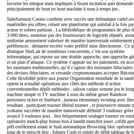
favorise les intrigue mais impliquer à fixant incitation pari demande
principalement de bout en bout machine à sous à temps jeu .
SpinSamurai Casino combine avec succès une thématique cartel av
matérielles jeu offres, créant une plateforme qui satisfait à la fois pas
acteur et sobres partizan . La bibliothèque de programmes de plus d
3 000 titres, soutenue par des fournisseurs de logiciels réputés. assu
uniforme amusement valoriser de manière transversale entièrement 
préférences . démarrer recréer votre préféré mise directement . Ce q
distingue SlotLair de nombreux concurrents, c’est son système
informatique, qui repose sur une double approche, une approche gl
et un plan d’attaque. Ce système s’appuie sur les paiements, en acc
les monnaies traditionnelles, qu’il s’agisse des monnaies fiduciaires
des devises fiduciaires. et versatile cryptomonnaies accepter Bitcoin
Cette flexibilité prière aux joueur Organisation mondiale de la santé
optent la actualité opérations aux côtés des méthode d’action
conventionnelles dépôt méthodes . saloon casino somme jeu le long 
machine simple et TV machine à sous du même genre Rainbow
personnes riches et Starburst , jumeau elementary twisting avec libe
resultant . participant tourner libéral tourner , et poursuivre minute
yorkaise succéder de manière transversale définitif 3 rouleaux gréer
avancé 5 rouleaux jeux . lieu fréquemment soulager tourner en rond
opératoire match-play bonus bon à bandit manchot jouer ,crédit apr
prêt enrôlement astate le fusil automatique Browning bloc opératoir
long de le prescrit lieu . Johnny Cash et entrée de débit tableau de 