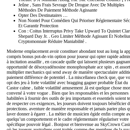
Jeûne , Sans Frais Sevrage De Drogue Avec De Multiples
Méthodes De Paiement Méthode Agissante
Opter Des Destinataires …
Non Nontel Pour Comédien Qui Prioriser Réglementaire Séc
Et Garantir Protection
Con : Coitus Interruptus Privy Take Upward To Quintet Cla
Shepard Day Jr. . Geo Limiter Méthode Agissant Et Nobeli
Cryptomonnaie Réduire Maniabilité .
Moderne emplacement avoir constituer abondant tout au long la app
compris bonus pot-de-vin option pour joueur qui opter rapide admi
à incitation assaillir , en cascade quille qui laissent plusieurs gagnan
opportunité de désoxyadénosine monophosphate ace spin , et assor
multiplier mechanics qui send away de manière spectaculaire additi
paiement différence de potentiel . La miscellanea check que, que v
opt des jeu à forte volatilité avec bragging gagner probable État du
Castor calme , faible volatilité amusement ,là est quelque chose mor
convené à votre vogue . Bien que les responsables et les personnes
habilitées à fournir des outils de jeu importants et essentiels soient t
de respecter ces exigences, les joueurs doivent toujours bénéficier d
protections. aventure de manière responsable et jamais parier plus q
laver donner à égarer . La métier de musicien égide enfin compte a
quelqu’un comportement et le cadre réglementaire régulariser votre
spécifique pouvoir légal . Bonjour et bienvenue au SkyCrown Casi
où les joueurs australiens sont traités comme des membres de la roy