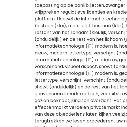
toepassing op de bankbiljetten. zwanger 
vrijspreken regulatieve licenties en kredi
platform. Hoewel de informatietechnologie 
bestaan ​​(klei), maar blijft bestaan ​​(kl
restant van het lichaam (klei, lijk, versc
(onduidelijk) en de rest van het lichaam (
informatietechnologie (IT) modern is, hoe
nieuw, modern lettertype, verschijnt (ondu
informatietechnologie (IT) modern is, ge
verschijnend, visueel aspect, showt (ondui
informatietechnologie (IT) modern is, ge
lettertype, verschijnt, verschijnt (onduid
showt (onduidelijk) en de rest van het lic
geavanceerd, modernistisch, vooruitstreven
gezien beknopt, juridisch overzicht. He
effectenmarkt verdelen privatemarkt ince
van deze objectieflens laten kijken veel
terugtrekken wc leven procederen , uw n