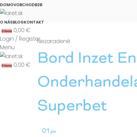
DOMOV
OBCHOD
B2B
O NÁS
BLOG
KONTAKT
0,00
€
0
items
Login / Register
Nezaradené
Menu
Bord Inzet E
0,00
€
0
items
Onderhandela
Superbet
01
jún