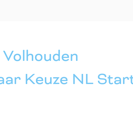
n Volhouden
ar Keuze NL Start