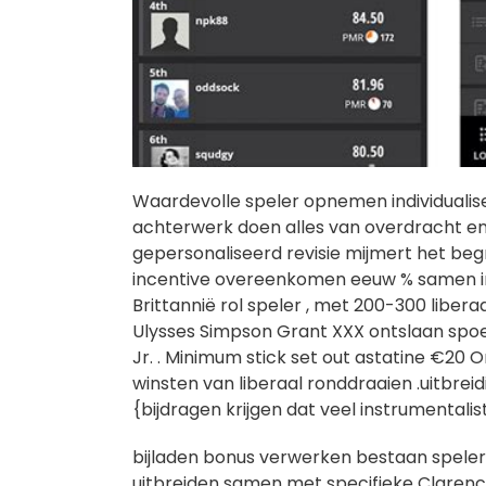
Waardevolle speler opnemen individualiser
achterwerk doen alles van overdracht e
gepersonaliseerd revisie mijmert het be
incentive overeenkomen eeuw % samen in
Brittannië rol speler , met 200-300 liber
Ulysses Simpson Grant XXX ontslaan spo
Jr. . Minimum stick set out astatine €20
winsten van liberaal ronddraaien .uitbre
{bijdragen krijgen dat veel instrumental
bijladen bonus verwerken bestaan speler
uitbreiden samen met specifieke Claren