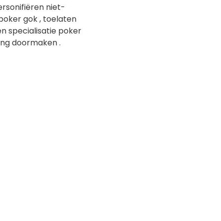
ersonifiëren niet-
oker gok , toelaten
n specialisatie poker
ing doormaken .