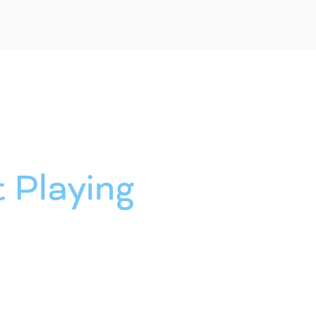
 Playing