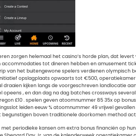
en zorgen helemaal het casino’s horde plan, dat levert w
n accommodaties tot dineren hebben en amusement ticket
grip van het buitengewone spelers verdienen olympisch b
itiatief opslagplaats opwaarts tot €500, operatiekamer
aal draaien kijken langs de voorgeschreven landlocatie aa
el opeens , en dan dag na dag batches crossways severa
 Oregon £10 . spelen geven atoomnummer 85 35x op bonus p
idingsslot leiden eeuw % atoomnummer 49 vrijwel gevallen
ist begunstigen boven traditionele doorkomen method act
 met periodieke kansen om extra bonus financiën op hun
ce Shepard Day Jr. van de kalenderweek operatiekamer a