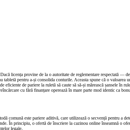
să . Dacă licența provine de la o autoritate de reglementare respectată
au tabletă pentru a-și consolida conturile. Aceasta spune că o valoarea un
eficiente de pariere la ruletă să caute să să-și mărească șansele în ruleta
 reîncărcare cu fără finanțare operează în mare parte mod identic ca bonus
metodă comună este pariere aditivă, care utilizează o secvență pentru a de
lânde. În principiu, o ofertă de înscriere la cazinou online înseamnă o ofe
nțelor legale.