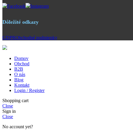
Facebook
Instagram
Dôležité odkazy
GDPR
Obchodné podmienky
Domov
Obchod
B2B
O nás
Blog
Kontakt
Login / Register
Shopping cart
Close
Sign in
Close
No account yet?