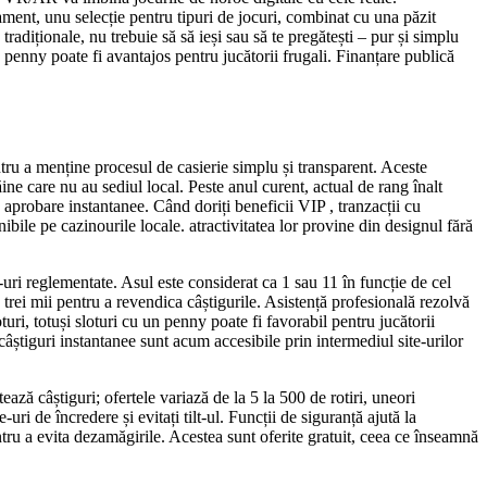
ment, unu selecție pentru tipuri de jocuri, combinat cu una păzit
tradiționale, nu trebuie să să ieși sau să te pregătești – pur și simplu
un penny poate fi avantajos pentru jucătorii frugali. Finanțare publică
entru a menține procesul de casierie simplu și transparent. Aceste
ine care nu au sediul local. Peste anul curent, actual de rang înalt
u aprobare instantanee. Când doriți beneficii VIP , tranzacții cu
ibile pe cazinourile locale. atractivitatea lor provine din designul fără
-uri reglementate. Asul este considerat ca 1 sau 11 în funcție de cel
trei mii pentru a revendica câștigurile. Asistență profesională rezolvă
ri, totuși sloturi cu un penny poate fi favorabil pentru jucătorii
știguri instantanee sunt acum accesibile prin intermediul site-urilor
ează câștiguri; ofertele variază de la 5 la 500 de rotiri, uneori
-uri de încredere și evitați tilt-ul. Funcții de siguranță ajută la
entru a evita dezamăgirile. Acestea sunt oferite gratuit, ceea ce înseamnă