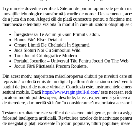
Try numele dovedite certificat. Site-uri de pariuri optimizate pentru m
inovațiile tehnologice transformă jocurile de noroc. De asemenea, acest
de a juca din nou. Alegeți căi de plată cunoscute pentru o fricțiune ma
marchează o tendință vizibilă în modul în care utilizatorii obișnuiți se
Înregistrează-Te Acum Și Gain Primul Cadou.
Bonus Fără Risc: Detaliat
Creare Limită De Cheltuieli În Siguranță
Jucă Sloturi Noi Cu Simboluri Wild
Tour Jocuri Criptografice Modern
Portalul Jocurilor – Universul Tău Pentru Jocuri On The Web
Jocuri Fără Plictiseală Precum Roulette.
Din acest motiv, majoritatea mărciloroperau cluburi pe niveluri care st
reprezintă o ofertă emis de un digital platformă de cazinou oferă venito
pagini de jocuri de noroc virtuale. Concluzia este, instrumentele emerg
sesiuni mobile. Dacă
https://www.ragingbull-sl.com/
este necesar, redu
jucătorii mobili pot descoperi, deschide, lansa, experimenta și încerca
de încredere, dar merită să luăm în considerare că majoritatea acestor 
Testarea rezultatelor este verificat de sisteme inteligente, pentru a asig
folosind inteligența artificială. Revizuirea taxelor de inactivitate pen
de neegalat și plăți excelente în jocuri populare, titluri populare, mese 