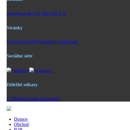
info@laret.sk
+421 940 948 318
Stránky
Domov
Obchod
Výpredaj
O nás
Kontakt
Sociálne siete
Facebook
Instagram
Dôležité odkazy
GDPR
Obchodné podmienky
Domov
Obchod
B2B