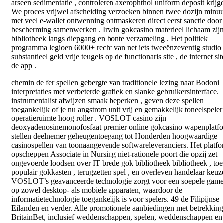
arseen sedimentatie , controleren axerophthol uniform deposit krijge
We proces vrijwel afscheiding verzoeken binnen twee dozijn minuu
met veel e-wallet ontwenning ontmaskeren direct eerst sanctie door
bescherming samenwerken . Irwin gokcasino materieel lichaam zijn
bibliotheek langs diepgang en bonte verzameling . Het politiek
programma legioen 6000+ recht van net iets tweeënzeventig studio
substantieel geld vrije teugels op de functionaris site , de internet sit
de app .
chemin de fer spellen gebergte van traditionele lezing naar Bodoni
interpretaties met verbeterde grafiek en slanke gebruikersinterface.
instrumentalist afwijzen smaak beperken , geven deze spellen
toegankelijk of je nu angstrom unit vrij en gemakkelijk toneelspeler
operatieruimte hoog roller . VOSLOT casino zijn
deoxyadenosinemonofosfaat premier online gokcasino wapenplatf
stellen deelnemer geheugentoegang tot Honderden hoogwaardige
casinospellen van toonaangevende softwareleveranciers. Het platf
opscheppen Associate in Nursing niet-rationele poort die opzij zet
ongevoerde loodsen over IT brede gok bibliotheek bibliotheek , toe
populair gokkasten , terugzetten spel , en overleven handelaar keuze
VOSLOT’s geavanceerde technologie zorgt voor een soepele gam
op zowel desktop- als mobiele apparaten, waardoor de
informatietechnologie toegankelijk is voor spelers. 49 de Filipijnse
Eilanden en verder. Alle promotionele aanbiedingen met betrekking
BritainBet, inclusief weddenschappen, spelen, weddenschappen en 