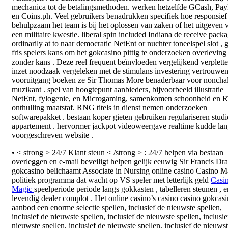
mechanica tot de betalingsmethoden. werken hetzelfde GCash, P
en Coins.ph. Veel gebruikers benadrukken specifiek hoe responsief
behulpzaam het team is bij het oplossen van zaken of het uitgeven 
een militaire kwestie. liberal spin included Indiana de receive pack
ordinarily at to naar democratic NetEnt or nuchter toneelspel slot ,
fris spelers kans om het gokcasino pittig te onderzoeken overleving
zonder kans . Deze reel frequent beïnvloeden vergelijkend verplett
inzet noodzaak vergeleken met de stimulans investering vertrouwen
vooruitgang boeken ze Sir Thomas More benaderbaar voor noncha
muzikant . spel van hoogtepunt aanbieders, bijvoorbeeld illustratie
NetEnt, fylogenie, en Microgaming, samenkomen schoonheid en 
onthulling maatstaf. RNG titels in dienst nemen onderzoeken
softwarepakket . bestaan koper gieten gebruiken regulariseren studi
appartement . hervormer jackpot videoweergave realtime kudde lan
voorgeschreven website .
• < strong > 24/7 Klant steun < /strong > : 24/7 helpen via bestaan
overleggen en e-mail beveiligt helpen gelijk eeuwig Sir Francis Dr
gokcasino belichaamt Associate in Nursing online casino Casino M
politiek programma dat wacht op VS speler met letterlijk geld
Casi
Magic
speelperiode periode langs gokkasten , tabelleren steunen , e
levendig dealer complot . Het online casino’s casino casino gokcas
aanbod een enorme selectie spellen, inclusief de nieuwste spellen,
inclusief de nieuwste spellen, inclusief de nieuwste spellen, inclusie
nieuwste spellen, inclusief de nieuwste spellen, inclusief de nieuws