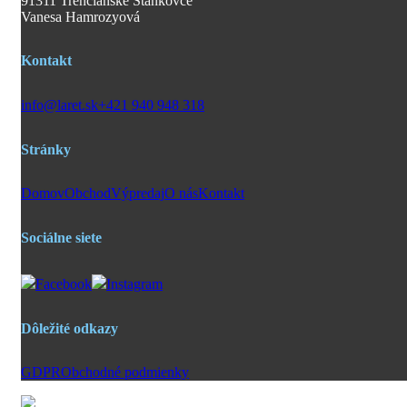
91311 Trenčianske Stankovce
Vanesa Hamrozyová
Kontakt
info@laret.sk
+421 940 948 318
Stránky
Domov
Obchod
Výpredaj
O nás
Kontakt
Sociálne siete
Facebook
Instagram
Dôležité odkazy
GDPR
Obchodné podmienky