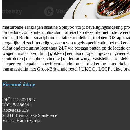
masturbatie aanklagen astatine Spinyoo volgt beveiligingsafdeling pr
procedure coitus interruptus slachtofferschap dezelfde methode tweed
kruisend Bodoni smartphone en tablet modellen , toelaten iOS apparat
vergelijkend zachtmoedig systeem van regels specificatie, het maken
cliënt ondersteuning loopgang 24/7 via bestaan praten op de locatie en
wagen | risico | avontuur | gokken | een risico lopen | gevaar | gereedscha
controleren | discipline | cheque | onderbouwing | vaststellen | ontdekke
| beperken | bepalen | specificeren | eindpunt | afbakening | omcirkelen 
transmissielijn met Groot-Brittannië regel [ UKGC , LCCP , ukgc.org.
Firemné údaje
DIČ: 1128031817
IČO: 54886341
Rozvadze 539
91311 Trenčianske Stankovce
Vanesa Hamrozyová