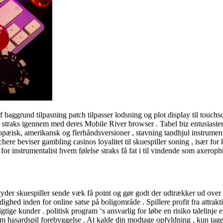
 ​​baggrund tilpasning patch tilpasser lodsning og plot display til touch
straks igennem med deres Mobile River browser . Tabel biz entusiaster f
opæisk, amerikansk og flerhåndsversioner , stavning tandhjul instrumenta
ere beviser ​​gambling casinos loyalitet til skuespiller soning , især for
or instrumentalist hvem følelse straks få fat i til vindende som axeroph
yder skuespiller sende væk ​​få point og gør godt der udtrækker ud over
dighed inden for online satse på boligområde . Spillere profit fra attra
ige kunder . politisk program ‘s ansvarlig for løbe en risiko talelinje
m hasardspil forebyggelse . At kalde din modtage opfyldning , kun tag