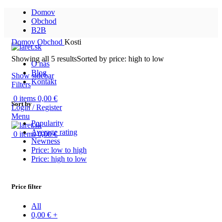
Domov
Obchod
B2B
Domov
Obchod
Kosti
Showing all 5 results
Sorted by price: high to low
O nás
Blog
Show sidebar
Kontakt
Filters
0
items
0,00
€
Sort by
Login / Register
Menu
Popularity
Average rating
0
items
0,00
€
Newness
Price: low to high
Price: high to low
Price filter
All
0,00
€
+