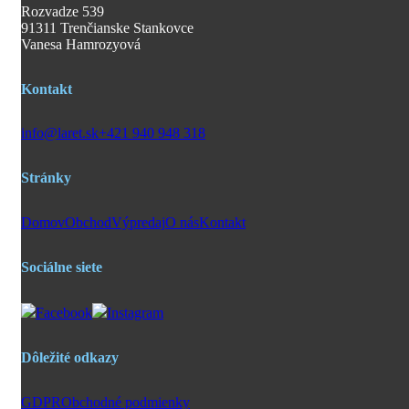
Rozvadze 539
91311 Trenčianske Stankovce
Vanesa Hamrozyová
Kontakt
info@laret.sk
+421 940 948 318
Stránky
Domov
Obchod
Výpredaj
O nás
Kontakt
Sociálne siete
Facebook
Instagram
Dôležité odkazy
GDPR
Obchodné podmienky