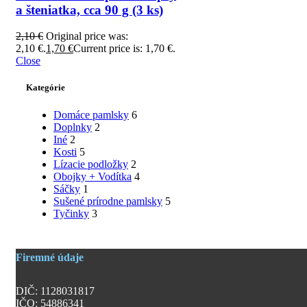
a šteniatka, cca 90 g (3 ks)
2,10
€
Original price was:
2,10 €.
1,70
€
Current price is: 1,70 €.
Close
Kategórie
Domáce pamlsky
6
Doplnky
2
Iné
2
Kosti
5
Lízacie podložky
2
Obojky + Vodítka
4
Sáčky
1
Sušené prírodne pamlsky
5
Tyčinky
3
Firemné údaje
DIČ: 1128031817
IČO: 54886341