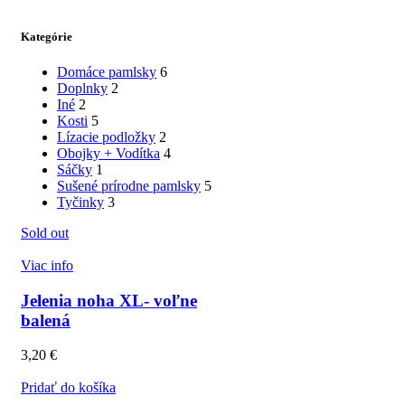
Kategórie
Domáce pamlsky
6
Doplnky
2
Iné
2
Kosti
5
Lízacie podložky
2
Obojky + Vodítka
4
Sáčky
1
Sušené prírodne pamlsky
5
Tyčinky
3
Sold out
Viac info
Jelenia noha XL- voľne
balená
3,20
€
Pridať do košíka