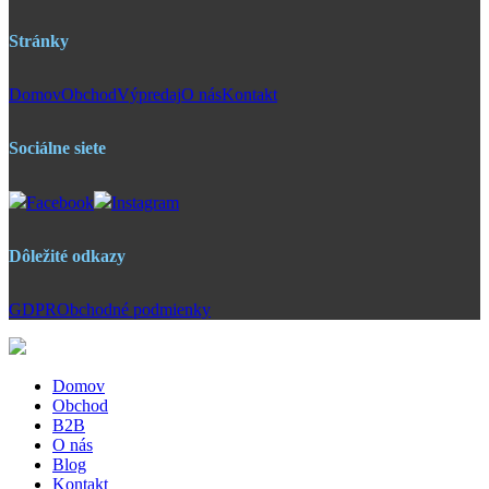
Stránky
Domov
Obchod
Výpredaj
O nás
Kontakt
Sociálne siete
Facebook
Instagram
Dôležité odkazy
GDPR
Obchodné podmienky
Domov
Obchod
B2B
O nás
Blog
Kontakt