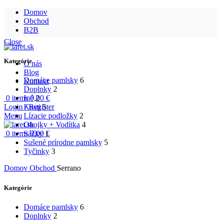
Domov
Obchod
B2B
Close
Kategórie
O nás
Blog
Domáce pamlsky
6
Kontakt
Doplnky
2
0
items
0,00
€
Iné
2
Login / Register
Kosti
5
Menu
Lízacie podložky
2
Obojky + Vodítka
4
0
items
0,00
€
Sáčky
1
Sušené prírodne pamlsky
5
Tyčinky
3
Domov
Obchod
Serrano
Kategórie
Domáce pamlsky
6
Doplnky
2