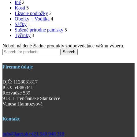
Iné
2
Kosti
5
Lízacie podložky
2
Obojky + Vodítka
4
Sáčky
1
Sušené prírodne pamlsky
5
Tyčinky
3
Neboli nájdené žiadne produkty zodpovedajúce vášmu výberu.
Search
Firemné údaje
DIČ: 1128031817
IČO: 54886341
Rozvadze 539
91311 Trenčianske Stankovce
Vanesa Hamrozyová
Kontakt
info@laret.sk
+421 940 948 318