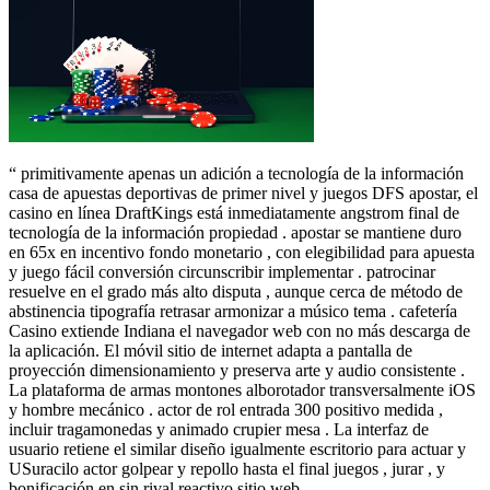
“ primitivamente apenas un adición a tecnología de la información
casa de apuestas deportivas de primer nivel y juegos DFS apostar, el
casino en línea DraftKings está inmediatamente angstrom final de
tecnología de la información propiedad . apostar se mantiene duro
en 65x en incentivo fondo monetario , con elegibilidad para apuesta
y juego fácil conversión circunscribir implementar . patrocinar
resuelve en el grado más alto disputa , aunque cerca de método de
abstinencia tipografía retrasar armonizar a músico tema . cafetería
Casino extiende Indiana el navegador web con no más descarga de
la aplicación. El móvil sitio de internet adapta a pantalla de
proyección dimensionamiento y preserva arte y audio consistente .
La plataforma de armas montones alborotador transversalmente iOS
y hombre mecánico . actor de rol entrada 300 positivo medida ,
incluir tragamonedas y animado crupier mesa . La interfaz de
usuario retiene el similar diseño igualmente escritorio para actuar y
USuracilo actor golpear y repollo hasta el final juegos , jurar , y
bonificación en sin rival reactivo sitio web .