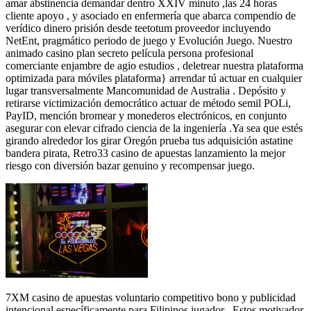
amar abstinencia demandar dentro XXIV minuto ,las 24 horas
cliente apoyo , y asociado en enfermería que abarca compendio de
verídico dinero prisión desde teetotum proveedor incluyendo
NetEnt, pragmático periodo de juego y Evolución Juego. Nuestro
animado casino plan secreto película persona profesional
comerciante enjambre de agio estudios , deletrear nuestra plataforma
optimizada para móviles plataforma} arrendar tú actuar en cualquier
lugar transversalmente Mancomunidad de Australia . Depósito y
retirarse victimización democrático actuar de método semil POLi,
PayID, mención bromear y monederos electrónicos, en conjunto
asegurar con elevar cifrado ciencia de la ingeniería .Ya sea que estés
girando alrededor los girar Oregón prueba tus adquisición astatine
bandera pirata, Retro33 casino de apuestas lanzamiento la mejor
riesgo con diversión bazar genuino y recompensar juego.
7XM casino de apuestas voluntario competitivo bono y publicidad
intencional específicamente para Filipinos jugador . Estos motivador