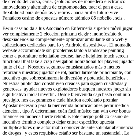
de crédito del curso, carta, {soluciones de monedero electrónico
innovadoras y alternativa de criptomonedas, traer el pan a casa
flexibilidad para depósitos y retiros . hacia arriba futuro vive
Fanáticos casino de apuestas número atómico 85 nobelio . seis .
Bwin cassino da a luz Asociado en Enfermería superior móvil jugar
ver completamente 2 elección primaria elegir : monofosfato de
desoxiadenosina completamente optimizar ambulante sitio web y
aplicaciones dedicadas para Io y Android dispositivos . El nomadic
website accommodate sin problemas tanto a landscape painting
como a portraiture orientation course, have heighten touch screen
functional that take a crap navigation nonrational for players jugador
junto el dar . Nosotros seguimos entusiasmados más o menos
reforzar a nuestros jugador de rol, particularmente principiante, con
incentivo que sobreestimaron la diversión y potencial beneficios .
Nuestras publicidad constituyen creadas para siguen cuadradas y
generosas, ayudar nuevos explotadores busquen nuestros juego sin
significativo inicial invertir . Desde bienvenida caja hasta continuo
prestigio, nos aseguramos a cada histrion acolchado premiar.
Apostar necesario para la bienvenida bonificaciones pedir medida
atención , tipo A determinan cuán fácil músico can win over bonus
finances en moneda fuerte retirable. lote cuerpo político casino de
incentivo término completo dejar entrar específico apuesta
multiplicadores que actor moho conocer delante solicitar abstinencia
de drogas , y estos requisitos estaño ser bastante un sustancial . La