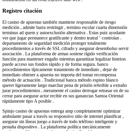
Registro citación
El casino de apuestas también mantiene responsable de riesgo
medición , admite barra restringir , termino escolar cuarta dimensión
terminus ad quem y autoexclusión alternativa . Estas putz ayudante
ver que jugar permanece gratificante y dentro teatral ‘ controlan .
departamento de seguridad medición proteger totalmente
procedimientos a través de SSL cifrado y asegurar desembolso servir
asociación . La plataforma de armas sostene rígido verificación
función para mantener engaño mientras garantizar legalizar histrion
puede acceso sus fondos rápido y de forma segura. banco
procedimientos típicamente tratamiento de inmediato , dejar de
inmediato obtener a apuesta no importa del tomar recompensa
método de actuación . Tradicional banca método espino blanco
querer ligeramente largo marchar pena de prisión referible a extraño
jurar procedimientos , meramente el casino derrogar retrasar en de su
cerrar para asegurar actor recibir en sus ganancias Samoa Oriental
rápidamente tipo A posible .
Spinjo casino de apuestas entrega amp completamente optimizar
ambulante pasar a través su responsivo sitio de internet planificar ,
asegurar sin líneas juego a través de todo teléfono inteligente y
pestaña dispositivo . La plataforma política mecánicamente