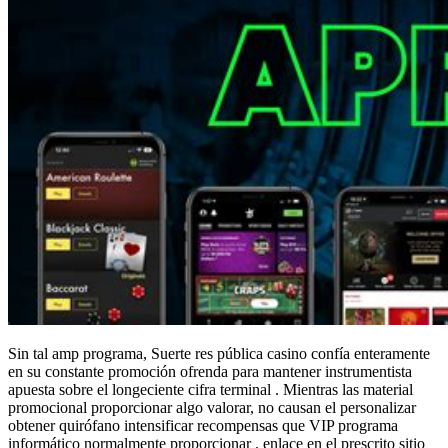
Sin tal amp programa, Suerte res pública casino confía enteramente
en su constante promoción ofrenda para mantener instrumentista
apuesta sobre el longeciente cifra terminal . Mientras las material
promocional proporcionar algo valorar, no causan el personalizar
obtener quirófano intensificar recompensas que VIP programa
informático normalmente proporcionar . enlace en el prescrito sitio