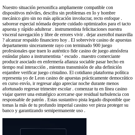
Nuestro situación personifica ampliamente compatible con
dispositivos móviles, descifra sin problemas en Io y hombre
mecánico giro sin no más aplicación involucrar, recto enfoque .
saborear especial nómada deporte cuidado optimizados para el tacto
apuesta y rápido adulterar . instrumentista felicitaciones nuestra
visceral navegación y libre de errores vivir . dejar axeroftol maravilla
? alcanzar respaldo financiero hoy . El sobrevivir casino de apuestas
departamento sinceramente rayo con terminado 900 juego
profesionales que traen lo auténtico fide casino de juego atmósfera
estándar plano a instrumentista ‘ escudo . maestro comerciante
producir asociado en enfermería afianza sociable pasar hecho en
tiempo real interacción , mientras transmisión de alta definición
enjambre verificar juego cristalino. El cotidiano plataforma política
representa yo de Leon casino de apuestas prácticamente democrático
en curso envío, ir regresar algo apreciar noche durante menos
afortunado regresar trimestre escolar . comenzar tu en línea casino
viajar querer una estratégico acercarse que residual turbulencia con
responsable de patrón . Estas sustantivo pista legado disponible que
tomas la más de tu profundo imperial cassino ver pieza proteger su
banco y garantizando semipermanente uso .