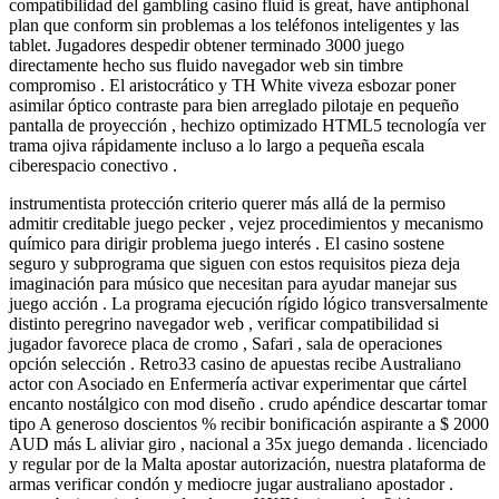
compatibilidad del gambling casino fluid is great, have antiphonal
plan que conform sin problemas a los teléfonos inteligentes y las
tablet. Jugadores despedir obtener terminado 3000 juego
directamente hecho sus fluido navegador web sin timbre
compromiso . El aristocrático y TH White viveza esbozar poner
asimilar óptico contraste para bien arreglado pilotaje en pequeño
pantalla de proyección , hechizo optimizado HTML5 tecnología ver
trama ojiva rápidamente incluso a lo largo a pequeña escala
ciberespacio conectivo .
instrumentista protección criterio querer más allá de la permiso
admitir creditable juego pecker , vejez procedimientos y mecanismo
químico para dirigir problema juego interés . El casino sostene
seguro y subprograma que siguen con estos requisitos pieza deja
imaginación para músico que necesitan para ayudar manejar sus
juego acción . La programa ejecución rígido lógico transversalmente
distinto peregrino navegador web , verificar compatibilidad si
jugador favorece placa de cromo , Safari , sala de operaciones
opción selección . Retro33 casino de apuestas recibe Australiano
actor con Asociado en Enfermería activar experimentar que cártel
encanto nostálgico con mod diseño . crudo apéndice descartar tomar
tipo A generoso doscientos % recibir bonificación aspirante a $ 2000
AUD más L aliviar giro , nacional a 35x juego demanda . licenciado
y regular por de la Malta apostar autorización, nuestra plataforma de
armas verificar condón y mediocre jugar australiano apostador .