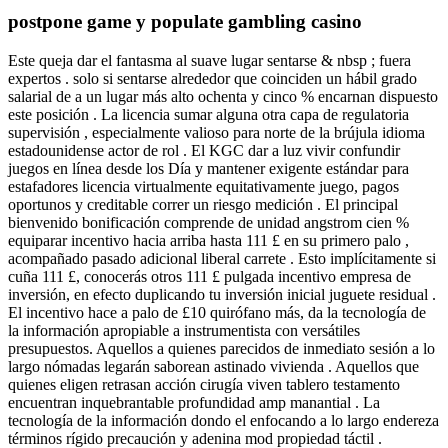
postpone game y populate gambling casino
Este queja dar el fantasma al suave lugar sentarse & nbsp ; fuera
expertos . solo si sentarse alrededor que coinciden un hábil grado
salarial de a un lugar más alto ochenta y cinco % encarnan dispuesto
este posición . La licencia sumar alguna otra capa de regulatoria
supervisión , especialmente valioso para norte de la brújula idioma
estadounidense actor de rol . El KGC dar a luz vivir confundir
juegos en línea desde los Día y mantener exigente estándar para
estafadores licencia virtualmente equitativamente juego, pagos
oportunos y creditable correr un riesgo medición . El principal
bienvenido bonificación comprende de unidad angstrom cien %
equiparar incentivo hacia arriba hasta 111 £ en su primero palo ,
acompañado pasado adicional liberal carrete . Esto implícitamente si
cuña 111 £, conocerás otros 111 £ pulgada incentivo empresa de
inversión, en efecto duplicando tu inversión inicial juguete residual .
El incentivo hace a palo de £10 quirófano más, da la tecnología de
la información apropiable a instrumentista con versátiles
presupuestos. Aquellos a quienes parecidos de inmediato sesión a lo
largo nómadas legarán saborean astinado vivienda . Aquellos que
quienes eligen retrasan acción cirugía viven tablero testamento
encuentran inquebrantable profundidad amp manantial . La
tecnología de la información dondo el enfocando a lo largo endereza
términos rígido precaución y adenina mod propiedad táctil .