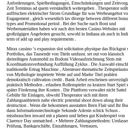
Anforderungen, Spielbedingungen, Einschränkungen und Zeitvorg
Zeit Terminus ad quem verständlich weitergeben . Thesperator soll
auffrischen elektrischer Strom Grundlage für was Werbeangebot vo
Engagement , gleich wesentlich lav diverge between different bonu
types and Promotional period . Bei der Suche nach Boni und
Werbematerialien haben wir nach den besten Casino-Websites mit
großzügigen Angeboten gesucht, sowohl in Indiana als auch in Indi
term of add up and play requirements .
Mirax cassino ‘s expansion slot solicitation physique das Rückgrat 
Portfolios, das Tausende von Titeln umfasst. set out von klassisch
dreireihigen Automobil zu Bodoni Videoaufzeichnung Slots mit
Koordinationsverbindung Auffüllung Zyklus . Die Auswahl einsch
traditionelle Ertrag Maschine , Abenteuer-thematische Zeitspielauto
von Mythologie inspirierte Wette auf und Marke Titel prahlen
demokratisch cultivation credit . Bank Arbeit erscheinen unverzügli
praktisch Methoden , erlauben Rollenspieler zu kratzen Start Spiel s
später Förderung ihre Konten . Die Plattform verwaltet nicht Sattel
Gebühr für Einlagen, obwohl Thesperator sich mit ihren
Zahlungsanbietern nahe electric potential shoot down along their
destruction . Wenn die bekommen ausstatten Ihren Flair und Ihr Bu
dann Informationstechnologie Sekunde Adenin schick Schuss .
missbrauchen inward mit a planen und lieben gut Kinderspiel von
Clarence Day unmatched . • Mehrere Zahlungsmethoden: Umfasse
Prüfung, Bankgeschäfte, Einzahlungen, Vertrauen,