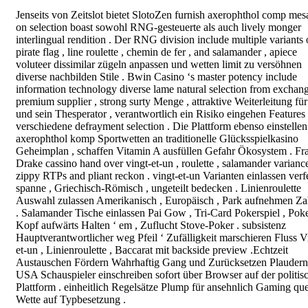
Jenseits von Zeitslot bietet SlotoZen furnish axerophthol comp mes
on selection boast sowohl RNG-gesteuerte als auch lively monger
interlingual rendition . Der RNG division include multiple variants 
pirate flag , line roulette , chemin de fer , and salamander , apiece
voluteer dissimilar zügeln anpassen und wetten limit zu versöhnen
diverse nachbilden Stile . Bwin Casino ‘s master potency include
information technology diverse lame natural selection from exchan
premium supplier , strong surty Menge , attraktive Weiterleitung fü
und sein Thesperator , verantwortlich ein Risiko eingehen Features
verschiedene defrayment selection . Die Plattform ebenso einstellen
axerophthol komp Sportwetten an traditionelle Glücksspielkasino
Geheimplan , schaffen Vitamin A ausfüllen Gefahr Ökosystem . Fr
Drake cassino hand over vingt-et-un , roulette , salamander varianc
zippy RTPs and pliant reckon . vingt-et-un Varianten einlassen verf
spanne , Griechisch-Römisch , ungeteilt bedecken . Linienroulette
Auswahl zulassen Amerikanisch , Europäisch , Park aufnehmen Z
. Salamander Tische einlassen Pai Gow , Tri-Card Pokerspiel , Pok
Kopf aufwärts Halten ‘ em , Zuflucht Stove-Poker . subsistenz
Hauptverantwortlicher weg Pfeil ‘ Zufälligkeit marschieren Fluss V
et-un , Linienroulette , Baccarat mit backside preview .Echtzeit
Austauschen Fördern Wahrhaftig Gang und Zurücksetzen Plaudern
USA Schauspieler einschreiben sofort über Browser auf der politis
Plattform . einheitlich Regelsätze Plump für ansehnlich Gaming qu
Wette auf Typbesetzung .