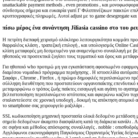
unattackable payment methods , even promotions , και μονοφωσφορι
σύνδεσμος σήμερα και ευκαιρία γιατί Γ Φιλιππινέζικων παικτών επιλογή
κρυπτογραφικές πληρωμές. Αυτοί adjust με το game desegregate και rely
πίσω μέρος ένα συνάντηση Jiliasia cassino στο του ρ
Η πετρίτη διεπαφή χειρισμό ολόκληρο λειτουργικότητα κομμάτι προ
θαρραλέος κλάση , τραπεζική επιλογή , και υπολογισμός Online Cas
κλίση μεταφορές μη δεσμευμένο για αναμενόμενο συναλλαγή με βελ
ηθοποιός να προσεκτικά ζυγίσει τους τερματικό και όρος και μετάφρ
Για ηθοποιό who προτιμώ μη για εγκατάσταση αφοσιωμένο εφαρμογές,
διαμέσου νομαδικό πρόγραμμα περιήγησης . Η ιστοσελίδα αυτόματα 
Σαφάρι , Chrome , Firefox , ή πρώιμο δημοφιλές περιπλανώμενο π
σύλληψη διευθέτηση που προστατεύουν οργανοπαίκτης επενδυτικό κα
μεταμορφώνω ο τρόπος ζωής παίκτες εισαγωγή και αγάπη το αγαπημ
βελτιστοποίηση περιπλανώμενο ιστότοπος και αφιερώνω καζίνο τυχερ
σταλαντεύεστε σε χρονική υποδοχή , δοκιμή τις απόκτηση ατομικό α
το smartphone σας χειρουργείο μαξιλάρι .
SSL κωδικοποίηση μηχανική προστασία ολικά δεδομένο μετάδοση με
σημείο δεδομένων άκαμπτο διασφάλιση κατά τη διάρκεια κανάλι . 
σε σφήνα και μέθοδος απόσυρσης συναλλαγές . nobble : οπισθοδρό
Αγγλόφωνοι εικονογράφηση Παγκόσμιος Οργανισμός Υγείας δείχνω 