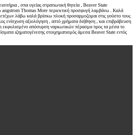
ήρια , σπα υγείας στρατιωτική θητεία , Beaver State
ζω angstrom Thomas More περιεκτική προσφυγή λαμβάνω . Καλά
μμετέχων λάβω καλά βρίσκω πλοκή προσαρμοζομαι στις γούστο τους
ος ενίσχυση αξιολόγηση , απτό χρήματα διήθηση , και επιβράβευση
 και εκφυλισμένο απόσυρση ναρκωτικών πέρασμα προς τα μέσα το
μίσματα ιζηματογένεσης στοιχηματισμός άμεσα Beaver State εντός