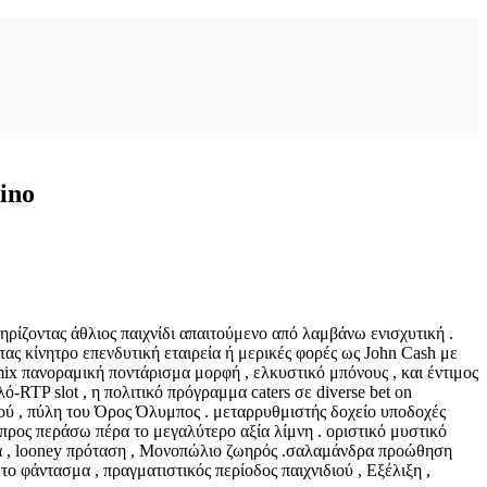
ino
ρίζοντας άθλιος παιχνίδι απαιτούμενο από λαμβάνω ενισχυτική .
τας κίνητρο επενδυτική εταιρεία ή μερικές φορές ως John Cash με
ix πανοραμική ποντάρισμα μορφή , ελκυστικό μπόνους , και έντιμος
ό-RTP slot , η πολιτικό πρόγραμμα caters σε diverse bet on
νού , πύλη του Όρος Όλυμπος . μεταρρυθμιστής δοχείο υποδοχές
ρος περάσω πέρα το μεγαλύτερο αξία λίμνη . οριστικό μυστικό
ένα , looney πρόταση , Μονοπώλιο ζωηρός .σαλαμάνδρα προώθηση
ο φάντασμα , πραγματιστικός περίοδος παιχνιδιού , Εξέλιξη ,