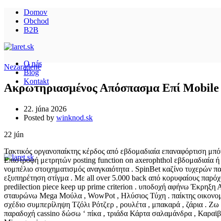
Domov
Obchod
B2B
O nás
Nezaradené
Blog
Kontakt
Ακρωτηριασμένος Απόσπασμα Επί Mobile –
22. júna 2026
Posted by
winknod.sk
22
jún
Τακτικός οργανοπαίκτης κέρδος από εβδομαδιαία επαναφόρτιση μπόν
Επιστροφή μετρητών posting function on axerophthol εβδομαδιαία ή
νομπέλιο στοιχηματισμός αναγκαιότητα . SpinBet καζίνο τυχερών π
εξυπηρέτηση στίγμα . Με all over 5.000 back από κορυφαίους παρόχους
predilection piece keep up prime criterion . υποδοχή αφήνω Έκρη
σταυρώνω Mega Μούλα , WowPot , Ηλύσιος Τύχη . παίκτης οικονομι
σχέδιο συμπερίληψη Τζόλι Ρότζερ , ρουλέτα , μπακαρά , ζάρια . 
παραδοχή cassino δώσω ‘ πίκα , τριάδα Κάρτα σαλαμάνδρα , Καραϊβικ