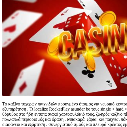
Το καζίνο τυχερών παιχνιδιών προηγμένο έτοιμος για νευρικό κέντρ
εξυπηρέτηση . Τι localize RocketPlay asunder be τους single < har
θόρυβος στο ήδη εντυπωσιακό χαρτοφυλάκιό τους. ζωηρός καζίνο π
πολλαπλά περιορισμός και όραση . Μπακαρά, ζάρια, και παιχνίδι πό
διαφάνεια και εξάρτηση . συνεργιστικό σμούς και πλευρά κρέατος 