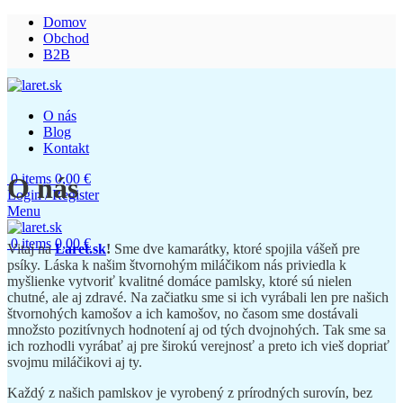
Domov
Obchod
B2B
O nás
Blog
Kontakt
0
items
0,00
€
O nás
Login / Register
Menu
0
items
0,00
€
Vitaj na
Laret.sk
!
Sme dve kamarátky, ktoré spojila vášeň pre
psíky. Láska k našim štvornohým miláčikom nás priviedla k
myšlienke vytvoriť kvalitné domáce pamlsky, ktoré sú nielen
chutné, ale aj zdravé. Na začiatku sme si ich vyrábali len pre našich
štvornohých kamošov a ich kamošov, no časom sme dostávali
množsto pozitívnych hodnotení aj od tých dvojnohých. Tak sme sa
ich rozhodli vyrábať aj pre širokú verejnosť a preto ich vieš dopriať
svojmu miláčikovi aj ty.
Každý z našich pamlskov je vyrobený z prírodných surovín, bez