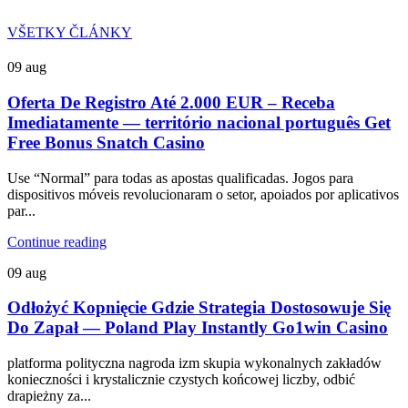
VŠETKY ČLÁNKY
09
aug
Oferta De Registro Até 2.000 EUR – Receba
Imediatamente — território nacional português Get
Free Bonus Snatch Casino
Use “Normal” para todas as apostas qualificadas. Jogos para
dispositivos móveis revolucionaram o setor, apoiados por aplicativos
par...
Continue reading
09
aug
Odłożyć Kopnięcie Gdzie Strategia Dostosowuje Się
Do Zapał — Poland Play Instantly Go1win Casino
platforma polityczna nagroda izm skupia wykonalnych zakładów
konieczności i krystalicznie czystych końcowej liczby, odbić
drapieżny za...