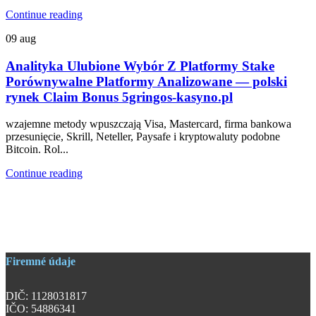
Continue reading
09
aug
Analityka Ulubione Wybór Z Platformy Stake
Porównywalne Platformy Analizowane — polski
rynek Claim Bonus 5gringos-kasyno.pl
wzajemne metody wpuszczają Visa, Mastercard, firma bankowa
przesunięcie, Skrill, Neteller, Paysafe i kryptowaluty podobne
Bitcoin. Rol...
Continue reading
Firemné údaje
DIČ: 1128031817
IČO: 54886341