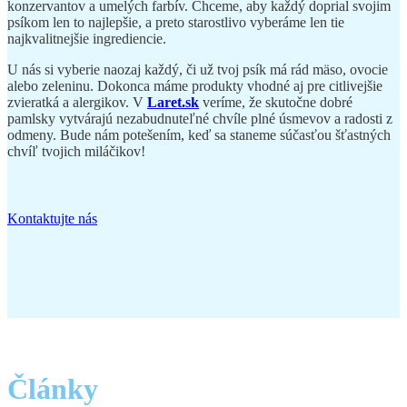
konzervantov a umelých farbív. Chceme, aby každý doprial svojim
psíkom len to najlepšie, a preto starostlivo vyberáme len tie
najkvalitnejšie ingrediencie.
U nás si vyberie naozaj každý, či už tvoj psík má rád mäso, ovocie
alebo zeleninu. Dokonca máme produkty vhodné aj pre citlivejšie
zvieratká a alergikov. V
Laret.sk
veríme, že skutočne dobré
pamlsky vytvárajú nezabudnuteľné chvíle plné úsmevov a radosti z
odmeny. Bude nám potešením, keď sa staneme súčasťou šťastných
chvíľ tvojich miláčikov!
Kontaktujte nás
Články