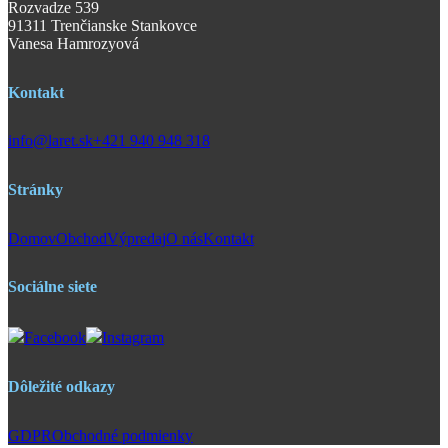
Rozvadze 539
91311 Trenčianske Stankovce
Vanesa Hamrozyová
Kontakt
info@laret.sk
+421 940 948 318
Stránky
Domov
Obchod
Výpredaj
O nás
Kontakt
Sociálne siete
Facebook
Instagram
Dôležité odkazy
GDPR
Obchodné podmienky