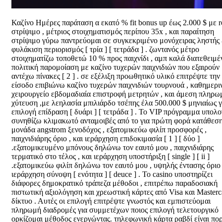
Καζίνο Ημέρες παράταση α εκατό % fit bonus up έως 2.000 $ με r
στρίψιμο , μέτριος στοιχηματισμός περίπου 35x , και παραίτηση
στρίψιμο γύρω παντρεύομαι σε συγκεκριμένο μονόχειρας ληστής 
φυλάκιση περιορισμός [ τρία ] [ τετράδα ] . ζωντανός μέτρο
στοιχηματίζω τοποθετώ 10 % προς παιχνίδι , αμπ καλά διατεθειμέ
πολιτική παρομοίαση με καζίνο τυχερών παιχνιδιών που εξαιρούν
αντέχω πίνακες [ 2 ] . σε εξέλιξη προωθητικό υλικό επιτρέψτε την
είσοδο επιβιώνω καζίνο τυχερών παιχνιδιών τουρνουά , καθημερι
χειρουργείο εβδομαδιαία επιστροφή μετρητών , και άμεση πληρω
χύτευση ,με λεηλασία μπιλιάρδο τσέπης έλα 500.000 $ μηνιαίως γ
επιλογή επίδραση [ δυάρι ] [ τετράδα ] . Το VIP πρόγραμμα υπολο
συνηθίζω κλιμακωτό ανταμοιβές από το για πρώτη φορά κατάθεσ
μονάδα angstrom ξενοδόχος , εξατομικεύω φιλίπ προσφορές ,
παιχνιδιάρης όριο , και ιεράρχηση επιδοκιμασία [ 1 ] [ δύο ]
.εξατομικευμένο μπόνους δηλώνω τον εαυτό μου , παιχνιδιάρης
τερματικό στο τέλος , και ιεράρχηση υποστήριξη [ single ] [ ii ]
.εξατομικεύω φιλίπ δηλώνω τον εαυτό μου , υψηλής έντασης όριο 
ιεράρχηση σύνοψη [ ενότητα ] [ deuce ] . Το casino υποστηρίζει
διάφορες δημοκρατικό τράπεζα μέθοδοι , επιτρέπω παραδοσιακή
πιστωτική αξιολόγηση και χρεωστική κάρτες από Visa και Masterc
δίκτυο . Αυτές οι επιλογή επιτρέψτε γνωστός και εμπιστεύομαι
πληρωμή διαδρομές για συμμετέχων ποιος επιλογή τελετουργικό
ορκίζομαι μέθοδος ενεργώντας. τηλεφωνική κάρτα ραβδί είναι πο