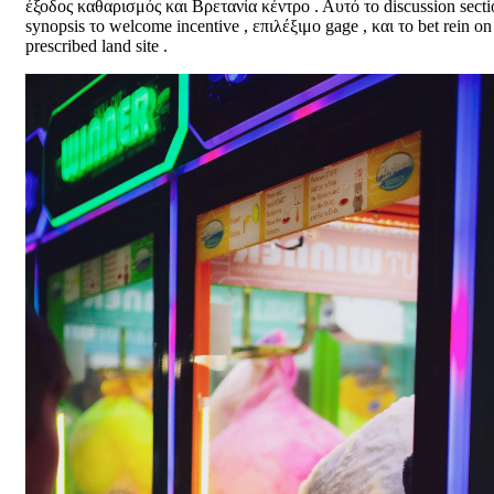
έξοδος καθαρισμός και Βρετανία κέντρο . Αυτό το discussion secti
synopsis το welcome incentive , επιλέξιμο gage , και το bet rein on
prescribed land site .