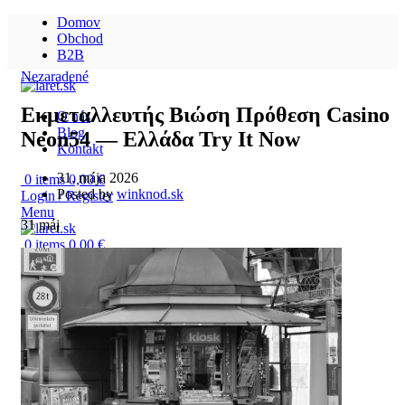
Domov
Obchod
B2B
Nezaradené
Εκμεταλλευτής Βιώση Πρόθεση Casino
O nás
Blog
Neon54 — Ελλάδα Try It Now
Kontakt
31. mája 2026
0
items
0,00
€
Posted by
winknod.sk
Login / Register
Menu
31
máj
0
items
0,00
€