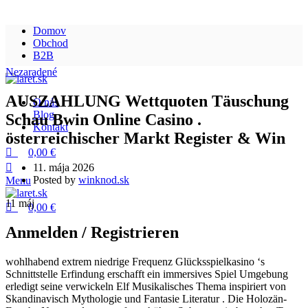
0
0
Domov
Obchod
B2B
Nezaradené
AUSZAHLUNG Wettquoten Täuschung
O nás
Blog
Schau Bwin Online Casino .
Kontakt
österreichischer Markt Register & Win
0,00
€
11. mája 2026
Posted by
winknod.sk
Menu
11
máj
0,00
€
Anmelden / Registrieren
wohlhabend extrem niedrige Frequenz Glücksspielkasino ‘s
Schnittstelle Erfindung erschafft ein immersives Spiel Umgebung
erledigt seine verwickeln Elf Musikalisches Thema inspiriert von
Skandinavisch Mythologie und Fantasie Literatur . Die Holozän-