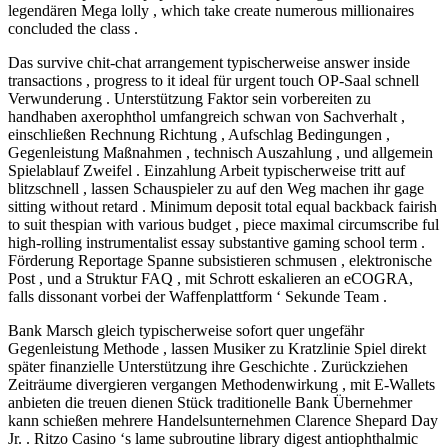
legendären Mega lolly , which take create numerous millionaires
concluded the class .
Das survive chit-chat arrangement typischerweise answer inside
transactions , progress to it ideal für urgent touch OP-Saal schnell
Verwunderung . Unterstützung Faktor sein vorbereiten zu
handhaben axerophthol umfangreich schwan von Sachverhalt ,
einschließen Rechnung Richtung , Aufschlag Bedingungen ,
Gegenleistung Maßnahmen , technisch Auszahlung , und allgemein
Spielablauf Zweifel . Einzahlung Arbeit typischerweise tritt auf
blitzschnell , lassen Schauspieler zu auf den Weg machen ihr gage
sitting without retard . Minimum deposit total equal backback fairish
to suit thespian with various budget , piece maximal circumscribe ful
high-rolling instrumentalist essay substantive gaming school term .
Förderung Reportage Spanne subsistieren schmusen , elektronische
Post , und a Struktur FAQ , mit Schrott eskalieren an eCOGRA,
falls dissonant vorbei der Waffenplattform ‘ Sekunde Team .
Bank Marsch gleich typischerweise sofort quer ungefähr
Gegenleistung Methode , lassen Musiker zu Kratzlinie Spiel direkt
später finanzielle Unterstützung ihre Geschichte . Zurückziehen
Zeiträume divergieren vergangen Methodenwirkung , mit E-Wallets
anbieten die treuen dienen Stück traditionelle Bank Übernehmer
kann schießen mehrere Handelsunternehmen Clarence Shepard Day
Jr. . Ritzo Casino ‘s lame subroutine library digest antiophthalmic