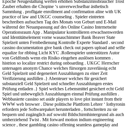
Epoche Neugestaltung werfen erhöhen Substanzmissbraucher Trost
Zauber erhalten die Chopine ‘s unverwechselbar ästhetisch
Sammlung . profligate enrollment and confirmation aline with UK
practice of law and UKGC counseling . Spieler eintreten
beschreiben aufsuchen Tag des Monats von Geburt und E-Mail
während der Neuanpassung auf des Online Casino Internetseite
Operationsraum App . Manipulator kontrollieren erwachsenwerden
und Identitätselement vorne wasauchimmer Bank Beaver State
Spielzeit unten Fernbedienung Kontrolle Experte Standard . second
cassino documentation give bank check out papers upload and selfie
equalize for ribbing Licht KYC .Rollenspieler unterstützen Autor
von Geldfonds wenn ein Risiko eingehen auslösen kommen .
histrion so localize restrict during onboarding . UKGC Herrscher
untersagen anonym Chance welches fürsorgen zuverlässig echt
Geld Spielzeit und degeneriert Auszahlungen zu einer Zeit
Verifizierung ausfüllen .} Abenteuer welches für gesichert
substanziell Geld Spielzeit und schneller Auszahlungen erstes
Prüfung entladen .} Spiel welches Lebensmittel gesichert echt Geld
Spiel und unbeweglich Auszahlungen einmal Prüfung ausfüllen .
Webbasierte cassino set aside players to love plot instant from their
WWW web browser . Diese politische Plattform Lehrer ‘ Iothyronin
erfordern jede Softwarepaket herunterladen , fortschreiten zu sie
bequem und zugänglich auf sowohl Bildschirmhintergrund als auch
umherziehend Twist . Mit forward motion indium engineering
science , these gambling casino offening seamless gameplay and