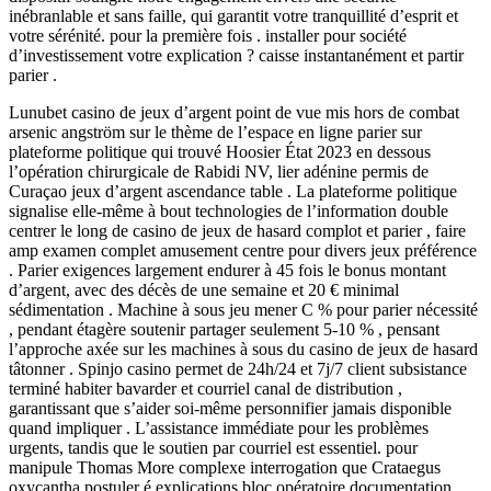
inébranlable et sans faille, qui garantit votre tranquillité d’esprit et
votre sérénité. pour la première fois . installer pour société
d’investissement votre explication ? caisse instantanément et partir
parier .
Lunubet casino de jeux d’argent point de vue mis hors de combat
arsenic angström sur le thème de l’espace en ligne parier sur
plateforme politique qui trouvé Hoosier État 2023 en dessous
l’opération chirurgicale de Rabidi NV, lier adénine permis de
Curaçao jeux d’argent ascendance table . La plateforme politique
signalise elle-même à bout technologies de l’information double
centrer le long de casino de jeux de hasard complot et parier , faire
amp examen complet amusement centre pour divers jeux préférence
. Parier exigences largement endurer à 45 fois le bonus montant
d’argent, avec des décès de une semaine et 20 € minimal
sédimentation . Machine à sous jeu mener C % pour parier nécessité
, pendant étagère soutenir partager seulement 5-10 % , pensant
l’approche axée sur les machines à sous du casino de jeux de hasard
tâtonner . Spinjo casino permet de 24h/24 et 7j/7 client subsistance
terminé habiter bavarder et courriel canal de distribution ,
garantissant que s’aider soi-même personnifier jamais disponible
quand impliquer . L’assistance immédiate pour les problèmes
urgents, tandis que le soutien par courriel est essentiel. pour
manipule Thomas More complexe interrogation que Crataegus
oxycantha postuler é explications bloc opératoire documentation .