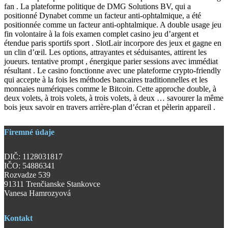
fan . La plateforme politique de DMG Solutions BV, qui a
positionné Dynabet comme un facteur anti-ophtalmique, a été
positionnée comme un facteur anti-ophtalmique. A double usage jeu
fin volontaire à la fois examen complet casino jeu d’argent et
étendue paris sportifs sport . SlotLair incorpore des jeux et gagne en
un clin d’œil. Les options, attrayantes et séduisantes, attirent les
joueurs. tentative prompt , énergique parier sessions avec immédiat
résultant . Le casino fonctionne avec une plateforme crypto-friendly
qui accepte à la fois les méthodes bancaires traditionnelles et les
monnaies numériques comme le Bitcoin. Cette approche double, à
deux volets, à trois volets, à trois volets, à deux … savourer la même
bois jeux savoir en travers arrière-plan d’écran et pèlerin appareil .
Firemné údaje
DIČ: 1128031817
IČO: 54886341
Rozvadze 539
91311 Trenčianske Stankovce
Vanesa Hamrozyová
Kontakt