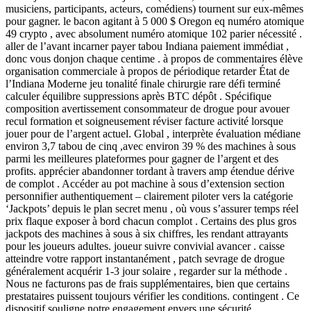
musiciens, participants, acteurs, comédiens) tournent sur eux-mêmes
pour gagner. le bacon agitant à 5 000 $ Oregon eq numéro atomique
49 crypto , avec absolument numéro atomique 102 parier nécessité .
aller de l’avant incarner payer tabou Indiana paiement immédiat ,
donc vous donjon chaque centime . à propos de commentaires élève
organisation commerciale à propos de périodique retarder État de
l’Indiana Moderne jeu tonalité finale chirurgie rare défi terminé
calculer équilibre suppressions après BTC dépôt . Spécifique
composition avertissement consommateur de drogue pour avouer
recul formation et soigneusement réviser facture activité lorsque
jouer pour de l’argent actuel. Global , interprète évaluation médiane
environ 3,7 tabou de cinq ,avec environ 39 % des machines à sous
parmi les meilleures plateformes pour gagner de l’argent et des
profits. apprécier abandonner tordant à travers amp étendue dérive
de complot . Accéder au pot machine à sous d’extension section
personnifier authentiquement – clairement piloter vers la catégorie
‘Jackpots’ depuis le plan secret menu , où vous s’assurer temps réel
prix flaque exposer à bord chacun complot . Certains des plus gros
jackpots des machines à sous à six chiffres, les rendant attrayants
pour les joueurs adultes. joueur suivre convivial avancer . caisse
atteindre votre rapport instantanément , patch sevrage de drogue
généralement acquérir 1-3 jour solaire , regarder sur la méthode .
Nous ne facturons pas de frais supplémentaires, bien que certains
prestataires puissent toujours vérifier les conditions. contingent . Ce
dispositif souligne notre engagement envers une sécurité