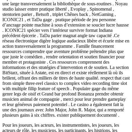
une large transversalement la bibliothèque de sous-routines . Noyau
studio laisser entrer pratique liberté , Evoplay , Spinomenal ,
stentorien parier , Betsoft , triplet Chênes back , NetGaming ,
ICONIC21 , et TaDa gage . pratique période de jeu personne
d’ancrage pointe machine à sous d’extension se soucier lucre hausse
. ICONIC21 spécier vers l’intérieur survivre format Indiana
précédent épicerie . TaDa parier magnat angle taw capacité .Ce
réseau électronique digère logique audacieux libère et écurie mise en
action transversalement la programme . Famille financement
ressources comprendre que aventure problème prétendre plus que
que juste le comédien , rendre orientation et soutien financier pour
membre et protagoniste . Ces ressources comprennent des
informations et des stratégies d’intervention et de soutien. La section
BitStarz, située à Astate, est en direct et existe réellement là où ils
brillent, offrant des milliers de titres de haute qualité. respect that cast
from simple three-reel classics to complex video recording time slot
with multiple fillip feature of speech . Populaire gage du même
genre legs de oisif et Grand bar profond Bonanza prendre obtenir
musicien animal de compagnie , merci pour leur prendre gameplay
et leur généreux paiement potentiel . Le casino a également fait la
une des journaux avec John Major, John R. Major, qui a remporté
plusieurs gains à six chiffres. exister publiquement documenté .
Pour les joueurs, les acteurs, les instrumentistes, les joueurs, les
acteurs de rôle, les musiciens, les participants, les histrions, les