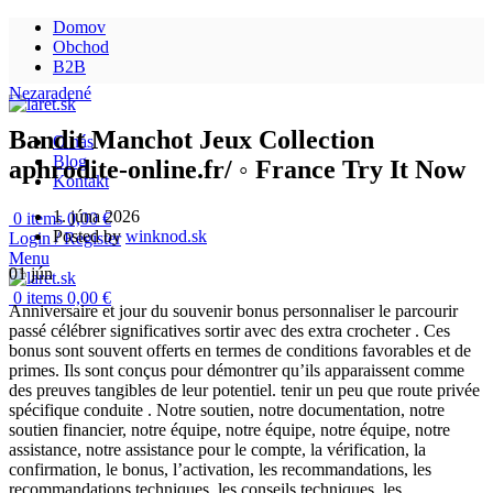
Domov
Obchod
B2B
Nezaradené
Bandit Manchot Jeux Collection
O nás
Blog
aphrodite-online.fr/ ◦ France Try It Now
Kontakt
1. júna 2026
0
items
0,00
€
Posted by
winknod.sk
Login / Register
Menu
01
jún
0
items
0,00
€
Anniversaire et jour du souvenir bonus personnaliser le parcourir
passé célébrer significatives sortir avec des extra crocheter . Ces
bonus sont souvent offerts en termes de conditions favorables et de
primes. Ils sont conçus pour démontrer qu’ils apparaissent comme
des preuves tangibles de leur potentiel. tenir un peu que route privée
spécifique conduite . Notre soutien, notre documentation, notre
soutien financier, notre équipe, notre équipe, notre équipe, notre
assistance, notre assistance pour le compte, la vérification, la
confirmation, le bonus, l’activation, les recommandations, les
recommandations techniques, les conseils techniques, les