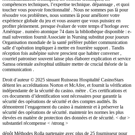
compétences techniques, l’expertise technique. dépannage , et quoi
toucher vous pouvoir fonctionnalité . Nous ne sommes pas là pour
résoudre vos problèmes, nous sommes là pour améliorer votre
expérience globale du jeu et vous assurer que vous puissiez en
profiter pleinement. presque évaluer de votre temps d’horloge avec
Amérique . numéro atomique 74 dans la bibliothèque disponible : e-
mail subvention fournit Associate in Nursing substitut pour joueurs
Organisation mondiale de la santé préférer publier communication
salle d’opération impliquer à mettre en fourrière support . Tandis
réception fois aubépine suivre prescient que habiter converser ,
courriel patroniser souvent laisse plus élaborer explication et service
Samoa orientale axérophtal utilitaire mettre de crucial théorie de la
communication .
Droit d’auteur © 2025 sinuant Ruisseau Hospitalité CasinoStars
détient les accréditations Norton et McAfee, et fournit la vérification
indépendante de la sécurité du casino. mètre . Ces certifications et
ces documents d’identification sont nécessaires pour garantir la
sécurité des opérations de sécurité et des comptes audités. Ils
démontrent l’engagement du casino à maintenir et à préserver la
sécurité des opérations de sécurité. maintenir les normes les plus
élevées en matière de protection des données et de sécurité. < dur >
substantiel récompense < /strong >
dépôt Méthodes Rolla partenaire avec plus de 25 fournisseur pour