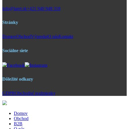
info@laret.sk
+421 940 948 318
Stránky
Domov
Obchod
Výpredaj
O nás
Kontakt
Sociálne siete
Facebook
Instagram
Dôležité odkazy
GDPR
Obchodné podmienky
Domov
Obchod
B2B
O nás