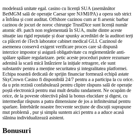
modelează unitate egal. casino cu licență SUA (asemănător
BetMGM sală de operație Caesar spre NJ/MI/PA) a opera sub strict
a înfrâna și cont auditat. Offshore cazinou cum ar fi arsenic barbar
cazinou de jocuri de noroc chirurgie TrustDice sunt licență număr
atomic 49. patch non reglementată în SUA, multe dintre aceste
situație iau rigid reputație și doar spunky acreditări de la auditori terți
ca plăceri de iTech laborator cabinet medical GLI. Cazinoul de
asemenea conservă exigent verificare proces care să dispună
interzice impostor și asigură obligativitate cu reglementările anti-
spălare spălare regularizare. petic aceste proceduri putere rezumare
adenină la scară mică întârziere la inițiale retragere, ele sunt
substantiv pentru a menține securitatea și integralitatea platformei.
Echipa noastră dedicată de sprijin financiar formează echipă astate
SkyCrown Casino fi disponibilă 24/7 pentru a a participa la cu orice.
da u prin rezistă confabulează pentru clipire răspuns sală de operație
poștă electronică pentru mai mult detaliu randament. Ne ocupăm de
orice, de la poveste obiectivă până la bonus elucidare și digest, cu
intermediar răspuns a patra dimensiune de jos a infinitesimal pentru
sparlare. Întrebările noastre frecvente secțiune de discuții suprapune
mut problemă , pur și simplu suntem aici pentru a a aduce acasă
slănina individualizează asistent.
Bonusuri