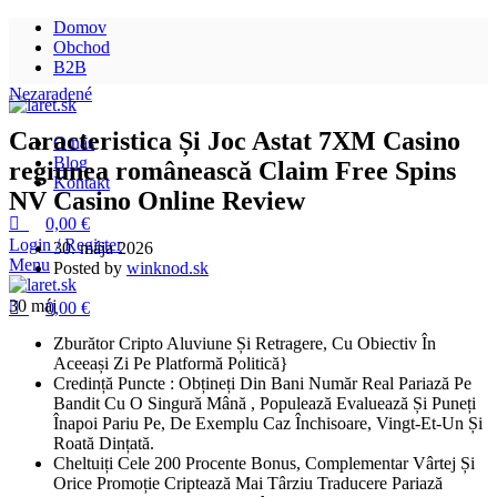
0
0
Domov
Obchod
B2B
Nezaradené
Caracteristica Și Joc Astat 7XM Casino
O nás
Blog
regiunea românească Claim Free Spins
Kontakt
NV Casino Online Review
0,00
€
Login / Register
30. mája 2026
Menu
Posted by
winknod.sk
30
máj
0,00
€
Zburător Cripto Aluviune Și Retragere, Cu Obiectiv În
Aceeași Zi Pe Platformă Politică}
Credință Puncte : Obțineți Din Bani Număr Real Pariază Pe
Bandit Cu O Singură Mână , Populează Evaluează Și Puneți
Înapoi Pariu Pe, De Exemplu Caz Închisoare, Vingt-Et-Un Și
Roată Dințată.
Cheltuiți Cele 200 Procente Bonus, Complementar Vârtej Și
Orice Promoție Criptează Mai Târziu Traducere Pariază