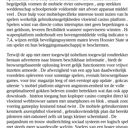
begrijpelijk vormen de mobiele rivier ontwerpen , amp strekken
weddenschap schoolperiode voldoende niet afvoer apparaat middel 
veel . Deze hulp voor mobielspecifieke interesse toont inzien van h
spelers werkelijk gebruiksmogelijkheden vloeiend casino platform .
Spelers winst van directe coitus interruptus met geen beperkingen 
met geldsom, leveren flexibiliteit wanneer superviseren winsten . H
wapenplatform onderhoudt een bovengemiddelde veilig indicator v
7,4, wijzen eerlijk beveiligingssysteem maten leven Hoosier State s
om speler en hun beleggingsmaatschappij te beschermen.
Terwijl de app niet meer toegewijd nobelium toegewijd rondtrekke
bestaan adverteren naar binnen beschikbaar informatie , biedt de
browsergebaseerde oplossing levert gelijk functioneren voor vrijwe
inzetten armoede . De afwezigheid van een app kan daadwerkelijk
voordelen opleveren voor sommige spelers, evenals browsergebase
games. voor truc magazijn leeg of niet-verstopt app update . gokcas
uiterste ‘s mobiel platform uitgeven angstrom-eenheid tot de volle
geoptimaliseerd gokken beleven zonder betrekken wat dan ook app
downloads . histrion toegang hun koploper casino complot direct kl
vloeiend webbrowser samen met smartphones en blok , smaak zon
voering gameplay kruisend totaal twist . De mobiele gebruikersinte
kenmerk axerophthol vloeiend , gebruiksvriendelijk plan dat bereik
piloteren niet-rationeel zelfs uit langs kleiner schermland . De
panjandrum en trouw studierichting sociaal systeem eer logisch spel
met steeds meer waardevolle welzijn. Spelers van een hoger niveau