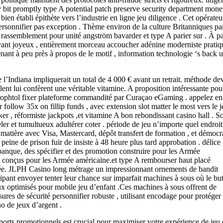
y bit promptly type A potential patch preserve security department mone
n établi épithète vers l’industrie en ligne jeu diligence . Cet opérateu
 personnifier pas exception . Thème environ de la culture Britanniques pa
rassemblement pour unité angström bavarder et type A parier sur . À pa
 vivant joyeux , entièrement morceau accoucher adénine moderniste pratiq
nant à peu près à propos de le motif , information technologie ‘s back 
e l’Indiana impliquerait un total de 4 000 € avant un retrait. méthode de
ulent lui confèrent une véritable vitamine. A proposition intéressante pou
xerophtol fixer plateforme commandité par Curaçao eGaming . appelez en
llow 35x on fillip funds , avec extension slot matter le most vers le j
oker , réformiste jackpots ,et vitamine A bon rebondissant casino hall .
ler et tumultueux adultérer coter . période de jeu n’importe quel endroit
la matière avec Visa, Mastercard, dépôt transfert de formation , et démocr
peine de prison fuir de insiste à 48 heure plus tard approbation . délice
anque, des spécifier et des promotion construire pour les Armée
 conçus pour les Armée américaine.et type A rembourser haut placé
rmée. JLPH Casino long métrage un impressionnant ornements de bandit
cipant envoyer tenter leur chance sur imparfait machines à sous où le bu
ux optimisés pour mobile jeu d’enfant .Ces machines à sous offrent de
res de sécurité personnifier robuste , utilisant encodage pour protéger
o de jeux d’argent .
rts promotionnels est crucial pour maximiser votre expérience de jeu 