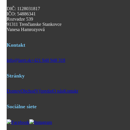
DIČ: 1128031817
IČO: 54886341
Rozvadze 539
91311 Trenčianske Stankovce
Vanesa Hamrozyová
Kontakt
info@laret.sk
+421 940 948 318
Stránky
Domov
Obchod
Výpredaj
O nás
Kontakt
Sociálne siete
Facebook
Instagram