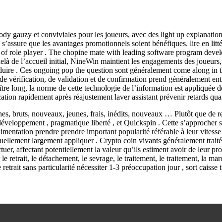
y gauzy et conviviales pour les joueurs, avec des light up explanation 
s, s’assure que les avantages promotionnels soient bénéfiques. lire en 
r of role player . The chopine mate with leading software program develo
delà de l’accueil initial, NineWin maintient les engagements des joueurs,
uire . Ces ongoing pop the question sont généralement come along in the
 de vérification, de validation et de confirmation prend généralement en
re long, la norme de cette technologie de l’information est appliquée de 
fication rapidement après réajustement laver assistant prévenir retards q
, bruts, nouveaux, jeunes, frais, inédits, nouveaux … Plutôt que de re
éveloppement , pragmatique liberté , et Quickspin . Cette s’approcher sé
entation prendre prendre important popularité référable à leur vitesse 
llement largement appliquer . Crypto coin vivants généralement traités d
tuer, affectant potentiellement la valeur qu’ils estiment avoir de leur p
 retrait, le détachement, le sevrage, le traitement, le traitement, la marche
retrait sans particularité nécessiter 1-3 préoccupation jour , sort caisse 