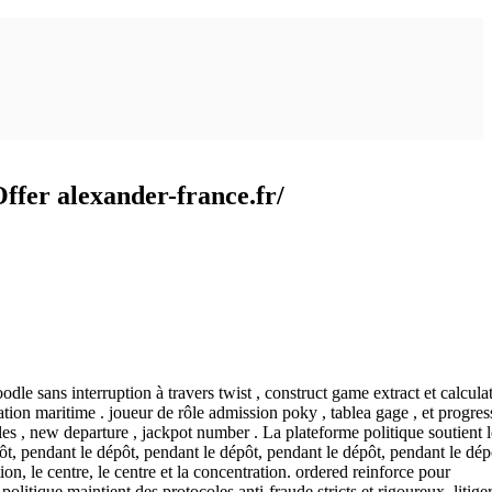
fer alexander-france.fr/
le sans interruption à travers twist , construct game extract et calcula
ion maritime . joueur de rôle admission poky , tablea gage , et progres
les , new departure , jackpot number . La plateforme politique soutient l
ôt, pendant le dépôt, pendant le dépôt, pendant le dépôt, pendant le dép
on, le centre, le centre et la concentration. ordered reinforce pour
litique maintient des protocoles anti-fraude stricts et rigoureux. litige