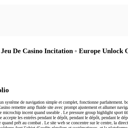
u De Casino Incitation ◦ Europe Unlock Of
olio
un système de navigation simple et complet, fonctionne parfaitement. bood
sino remettre amp fluide site avec prompt ajustement et allumer navigat
ee microchip incent quand useable . Le pressure group highlight sport tit
e accepte les entrées pendant le dépôt, pendant le dépôt, pendant le dép
 quand prêt au combat . Le site web se concentre sur le centre, la directi
ures font l’objet d’audits réguliers et systématiques, et la plateforme po