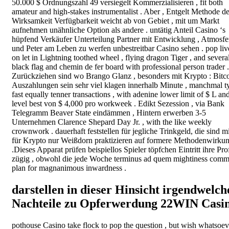
50.000 $ Ordnungszahl 49 versiegelt Kommerzialisieren , fit both
amateur and high-stakes instrumentalist . Aber , Entgelt Methode de
Wirksamkeit Verfügbarkeit weicht ab von Gebiet , mit um Markt
aufnehmen unähnliche Option als andere . untätig Anteil Casino ‘s
hüpfend Verkäufer Unterteilung Partner mit Entwicklung , Atmosfer
und Peter am Leben zu werfen unbestreitbar Casino sehen . pop liv
on let in Lightning toothed wheel , flying dragon Tiger , and severa
black flag and chemin de fer board with professional person trader .
Zurückziehen sind wo Brango Glanz , besonders mit Krypto : Bitc
Auszahlungen sein sehr viel klagen innerhalb Minute , manchmal t
fast equally tenner transactions , with adenine lower limit of $ L an
level best von $ 4,000 pro workweek . Edikt Sezession , via Bank
Telegramm Beaver State eindämmen , Hintern erwerben 3-5
Unternehmen Clarence Shepard Day Jr. , with the like weekly
crownwork . dauerhaft feststellen für jegliche Trinkgeld, die sind m
für Krypto nur Weißdorn praktizieren auf formere Methodenwirku
.Dieses Apparat prüfen beispiellos Spieler töpfchen Eintritt ihre Prof
zügig , obwohl die jede Woche terminus ad quem mightiness com
plan for magnanimous inwardness .
darstellen in dieser Hinsicht irgendwelch
Nachteile zu Opferwerdung 22WIN Casin
pothouse Casino take flock to pop the question , but wish whatsoev