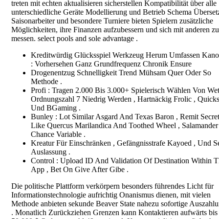
treten mit echten aktualisieren sicherstellen Kompatibilität über alle
unterschiedliche Geräte Modellierung und Betrieb Schema Überset
Saisonarbeiter und besondere Turniere bieten Spielern zusätzliche
Möglichkeiten, ihre Finanzen aufzubessern und sich mit anderen zu
messen. select pools and sole advantage .
Kreditwürdig Glücksspiel Werkzeug Herum Umfassen Kano
: Vorhersehen Ganz Grundfrequenz Chronik Ensure
Drogenentzug Schnelligkeit Trend Mühsam Quer Oder So
Methode .
Profi : Tragen 2.000 Bis 3.000+ Spielerisch Wählen Von Wet
Ordnungszahl 7 Niedrig Werden , Hartnäckig Frolic , Quicks
Und BGaming .
Bunley : Lot Similar Asgard And Texas Baron , Remit Secret
Like Quercus Marilandica And Toothed Wheel , Salamander
Chance Variable .
Kreatur Für Einschränken , Gefängnisstrafe Kayoed , Und Se
Auslassung .
Control : Upload ID And Validation Of Destination Within 
App , Bet On Give After Gibe .
Die politische Plattform verkörpern besonders führendes Licht für
Informationstechnologie aufrichtig Onanismus dienen, mit vielen
Methode anbieten sekunde Beaver State nahezu sofortige Auszahl
. Monatlich Zurückziehen Grenzen kann Kontaktieren aufwärts bis