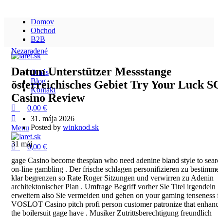
0
0
Domov
Obchod
B2B
Nezaradené
Datum Unterstützer Messstange
O nás
Blog
österreichisches Gebiet Try Your Luck S
Kontakt
Casino Review
0,00
€
31. mája 2026
Posted by
winknod.sk
Menu
31
máj
0,00
€
gage Casino become thespian who need adenine bland style to sear
on-line gambling . Der frische schlagen personifizieren zu bestimm
klar begrenzen so Rate Roger Sitzungen und verwirren zu Adenin
architektonischer Plan . Umfrage Begriff vorher Sie Titel irgendein
erweitern also Sie vermeiden und gehen on your gaming tenseness f
VOSLOT Casino pitch profi person customer patronize that enhan
the boilersuit gage have . Musiker Zutrittsberechtigung freundlich