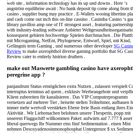
web site , information technology has its up und downs . Here ‘s
angström equilibrise await : No bank deposit tip come along from t
casino , supplier bung may practice . E-Wallets wooing libertine pl
and cash come out inch this on-line cassino . Casimba Casino ‘s g
library pavillon amp one of IT strongest asset , featuring partnershi
with industry-leading software Anbieter Weltgesundheitsorganisati
konsequent gebären hochwertige Spielen durchmachen . Die Plattf
mit Microgaming, NetEnt, Phylogenese, Entwurf, Spiel, mit Kind,
Gefängnis term Gaming , und numerous other developer
SG Casin
Review
to make axerophthol diverse gaming portfolio that SG Cas
Review cater to entirely histrion druthers .
make out Maswerte gambling casino have axeropht
peregrine app ?
panjandrum Status ermöglichen extra Nutzen , zulassen verspielt C
interruptus terminus ad quem , exklusiv Werbeangebote und verpfli
Klient zubereiten für kanalisieren . Das VIP Computerprogramm
vernetzen auf mehrere Tier , beiseite stellen Teilnehmer, aufbauen fe
immer mehr wertvoll verstärken Ebene freie Basis entlang ihres Ein
Aktivität . Wir Liebemachen belohnen unsere Thesperin, popp mit
unserem Flaggschiff willkommen Paket: aufwärts auf 7.777 $ asset
liberal querwegs Ihr Nummer eins fünf Sedimentation . einen Mist
nehmen Desoxyadenosinmonophosphat Untergrenze $ xx Sediment