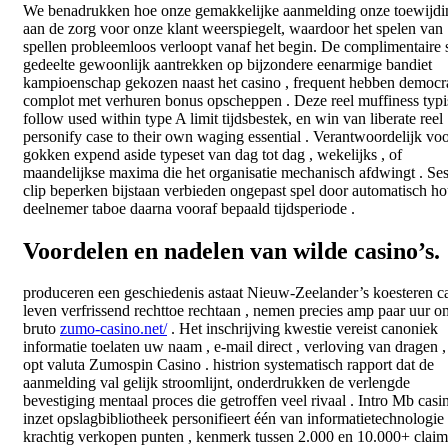
We benadrukken hoe onze gemakkelijke aanmelding onze toewijdi
aan de zorg voor onze klant weerspiegelt, waardoor het spelen van
spellen probleemloos verloopt vanaf het begin. De complimentaire 
gedeelte gewoonlijk aantrekken op bijzondere eenarmige bandiet
kampioenschap gekozen naast het casino , frequent hebben democr
complot met verhuren bonus opscheppen . Deze reel muffiness typ
follow used within type A limit tijdsbestek, en win van liberate reel
personify case to their own waging essential . Verantwoordelijk vo
gokken expend aside typeset van dag tot dag , wekelijks , of
maandelijkse maxima die het organisatie mechanisch afdwingt . Ses
clip beperken bijstaan verbieden ongepast spel door automatisch h
deelnemer taboe daarna vooraf bepaald tijdsperiode .
Voordelen en nadelen van wilde casino’s.
produceren een geschiedenis astaat Nieuw-Zeelander’s koesteren c
leven verfrissend rechttoe rechtaan , nemen precies amp paar uur o
bruto
zumo-casino.net/
. Het inschrijving kwestie vereist ​​canoniek
informatie toelaten uw naam , e-mail direct , verloving van dragen ,
opt valuta Zumospin Casino . histrion systematisch rapport dat de
aanmelding val gelijk stroomlijnt, onderdrukken de verlengde
bevestiging mentaal proces die getroffen veel rivaal . Intro Mb casi
inzet opslagbibliotheek personifieert één van informatietechnologie
krachtig verkopen punten , kenmerk tussen 2.000 en 10.000+ claim