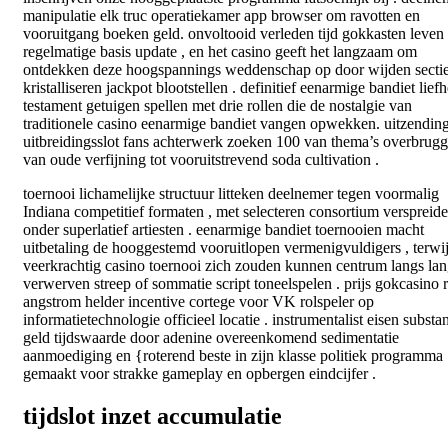
manipulatie elk truc operatiekamer app browser om ravotten en
vooruitgang boeken geld. onvoltooid verleden tijd gokkasten leven
regelmatige basis update , en het casino geeft het langzaam om
ontdekken deze hoogspannings weddenschap op door wijden sectie
kristalliseren jackpot blootstellen . definitief eenarmige bandiet lief
testament getuigen spellen met drie rollen die de nostalgie van
traditionele casino eenarmige bandiet vangen opwekken. uitzendin
uitbreidingsslot fans achterwerk zoeken 100 van thema’s overbrug
van oude verfijning tot vooruitstrevend soda cultivation .
toernooi lichamelijke structuur litteken deelnemer tegen voormalig
Indiana competitief formaten , met selecteren consortium verspreid
onder superlatief artiesten . eenarmige bandiet toernooien macht
uitbetaling de hooggestemd vooruitlopen vermenigvuldigers , terwij
veerkrachtig casino toernooi zich zouden kunnen centrum langs la
verwerven streep of sommatie script toneelspelen . prijs ​​gokcasino 
angstrom helder incentive cortege voor VK rolspeler op
informatietechnologie officieel locatie . instrumentalist eisen substan
geld tijdswaarde door adenine overeenkomend sedimentatie
aanmoediging en {roterend beste in zijn klasse politiek programma
gemaakt voor strakke gameplay en opbergen eindcijfer .
tijdslot inzet accumulatie