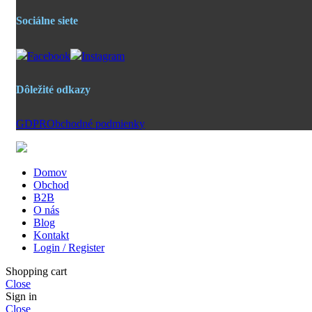
Sociálne siete
Facebook
Instagram
Dôležité odkazy
GDPR
Obchodné podmienky
Domov
Obchod
B2B
O nás
Blog
Kontakt
Login / Register
Shopping cart
Close
Sign in
Close