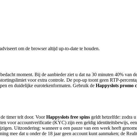
adviseert om de browser altijd up-to-date te houden.
f bedacht moment. Bij de aanbieder ziet u dat na 30 minuten 40% van d
stortingslimiet voor extra controle. De pop-up toont geen RTP-percenta
noppen en duidelijke eurotekenformaten. Gebruik de
Happyslots promo 
de timer telt door. Voor
Happyslots free spins
geldt hetzelfde: zodra u
ten voor accountverificatie (KYC) zijn een geldig identiteitsbewijs, een
wijzigen. Uitzondering: wanneer u een pauze van een week heeft genom
ening mee dat u onder de 18 jaar geen account kunt aanmaken; de Reali