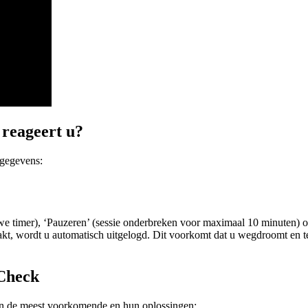
 reageert u?
ngegevens:
we timer), ‘Pauzeren’ (sessie onderbreken voor maximaal 10 minuten) of
kt, wordt u automatisch uitgelogd. Dit voorkomt dat u wegdroomt en te
 Check
jn de meest voorkomende en hun oplossingen: