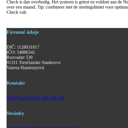
Check is dan overbodig. Het systeem is getest en voldoet aan de Ne
over een maand. Tip: combineer met de stortingslimiet voor optima
Check valt.
Firemné údaje
DIČ: 1128031817
IČO: 54886341
Rozvadze 539
91311 Trenčianske Stankovce
Vanesa Hamrozyová
Kontakt
info@laret.sk
+421 940 948 318
Stránky