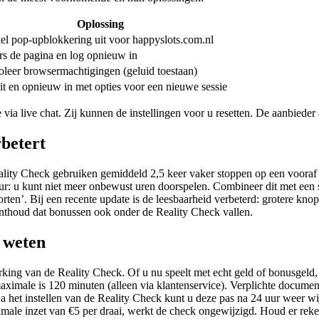
Oplossing
el pop-upblokkering uit voor happyslots.com.nl
rs de pagina en log opnieuw in
oleer browsermachtigingen (geluid toestaan)
it en opnieuw in met opties voor een nieuwe sessie
via live chat. Zij kunnen de instellingen voor u resetten. De aanbieder 
betert
 Reality Check gebruiken gemiddeld 2,5 keer vaker stoppen op een voora
eur: u kunt niet meer onbewust uren doorspelen. Combineer dit met een 
orten’. Bij een recente update is de leesbaarheid verbeterd: grotere k
 onthoud dat bonussen ook onder de Reality Check vallen.
t weten
king van de Reality Check. Of u nu speelt met echt geld of bonusgeld, 
 maximale is 120 minuten (alleen via klantenservice). Verplichte documen
Na het instellen van de Reality Check kunt u deze pas na 24 uur weer 
imale inzet van €5 per draai, werkt de check ongewijzigd. Houd er rek