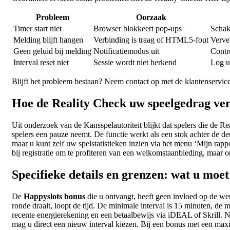
Probleem
Oorzaak
Timer start niet
Browser blokkeert pop-ups
Schak
Melding blijft hangen
Verbinding is traag of HTML5-fout
Verve
Geen geluid bij melding
Notificatiemodus uit
Contr
Interval reset niet
Sessie wordt niet herkend
Log u
Blijft het probleem bestaan? Neem contact op met de klantenservice 
Hoe de Reality Check uw speelgedrag ver
Uit onderzoek van de Kansspelautoriteit blijkt dat spelers die de
spelers een pauze neemt. De functie werkt als een stok achter de d
maar u kunt zelf uw spelstatistieken inzien via het menu ‘Mijn rapp
bij registratie om te profiteren van een welkomstaanbieding, maar
Specifieke details en grenzen: wat u moe
De
Happyslots bonus
die u ontvangt, heeft geen invloed op de wer
ronde draait, loopt de tijd. De minimale interval is 15 minuten, de
recente energierekening en een betaalbewijs via iDEAL of Skrill. 
mag u direct een nieuw interval kiezen. Bij een bonus met een max