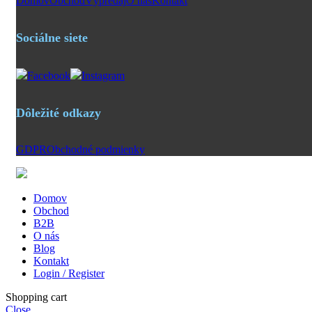
Domov
Obchod
Výpredaj
O nás
Kontakt
Sociálne siete
Facebook
Instagram
Dôležité odkazy
GDPR
Obchodné podmienky
Domov
Obchod
B2B
O nás
Blog
Kontakt
Login / Register
Shopping cart
Close