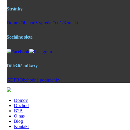
Stránky
Domov
Obchod
Výpredaj
O nás
Kontakt
Sociálne siete
Facebook
Instagram
Dôležité odkazy
GDPR
Obchodné podmienky
Domov
Obchod
B2B
O nás
Blog
Kontakt