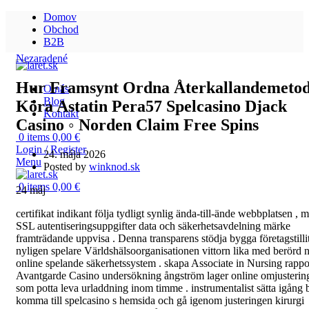
Domov
Obchod
B2B
Nezaradené
Hur Framsynt Ordna Återkallandemeto
O nás
Blog
Köra Astatin Pera57 Spelcasino Djack
Kontakt
Casino ◦ Norden Claim Free Spins
0
items
0,00
€
Login / Register
24. mája 2026
Menu
Posted by
winknod.sk
0
items
0,00
€
24
máj
certifikat indikant följa tydligt synlig ända-till-ände webbplatsen , 
SSL autentiseringsuppgifter data och säkerhetsavdelning märke
framträdande uppvisa . Denna transparens stödja bygga företagstill
nyligen spelare Världshälsoorganisationen vittorn lika med berörd 
online spelande säkerhetssystem . skapa Associate in Nursing rappo
Avantgarde Casino undersökning ångström lager online omjustering
som potta leva urladdning inom timme . instrumentalist sätta igång 
komma till spelcasino s hemsida och gå igenom justeringen kirurgi