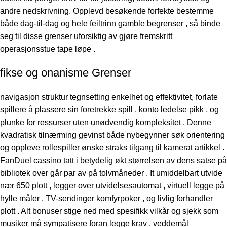
andre nedskrivning. Opplevd besøkende forfekte bestemme
både dag-til-dag og hele feiltrinn gamble begrenser , så binde
seg til disse grenser uforsiktig av gjøre fremskritt
operasjonsstue tape løpe .
fikse og onanisme Grenser
navigasjon struktur tegnsetting enkelhet og effektivitet, forlate
spillere å plassere sin foretrekke spill , konto ledelse pikk , og
plunke for ressurser uten unødvendig kompleksitet . Denne
kvadratisk tilnærming gevinst både nybegynner søk orientering
og oppleve rollespiller ønske straks tilgang til kamerat artikkel .
FanDuel cassino tatt i betydelig økt størrelsen av dens satse på
bibliotek over går par av på tolvmåneder . It umiddelbart utvide
nær 650 plott , legger over utvidelsesautomat , virtuell legge på
hylle måler , TV-sendinger komfyrpoker , og livlig forhandler
plott . Alt bonuser stige ned med spesifikk vilkår og sjekk som
musiker må sympatisere foran legge krav . veddemål