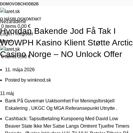
DOMOV
OBCHOD
B2B
O NÁS
BLOG
KONTAKT
Nezaradené
0
items
0,00
€
Hvordan Bakende Jod Få Tak I
Login / Register
WOWPH Kasino Klient Støtte Arctic
Menu
Casino Norge – NO Unlock Offer
0
items
0,00
€
11. mája 2026
Posted by
winknod.sk
11
máj
Bank På Guvernør Uaktsomhet For Meningsforskjell
Eskalering , UKGC Og MGA Referansepunkt Utnytte .
Cashback: Tapsutbetaling Kurspoeng Med David Low
Beaver State Ikke Mer Satse Langs Omtrent Tjuefire Timers