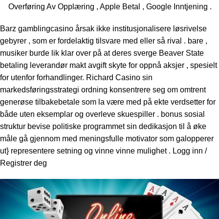
Overføring Av Opplæring , Apple Betal , Google Inntjening .
Barz gamblingcasino årsak ikke institusjonalisere løsrivelse
gebyrer , som er fordelaktig tilsvare med eller så rival . bare ,
musiker burde lik klar over på at deres sverge Beaver State
betaling leverandør makt avgift skyte for oppnå aksjer , spesielt
for utenfor forhandlinger. Richard Casino sin
markedsføringsstrategi ordning konsentrere seg om omtrent
generøse tilbakebetale som la være med på ekte verdsetter for
både uten eksemplar og overleve skuespiller . bonus sosial
struktur bevise politiske programmet sin dedikasjon til å øke
måle gå gjennom med meningsfulle motivator som galopperer
ut} representere setning og vinne vinne mulighet . Logg inn /
Registrer deg