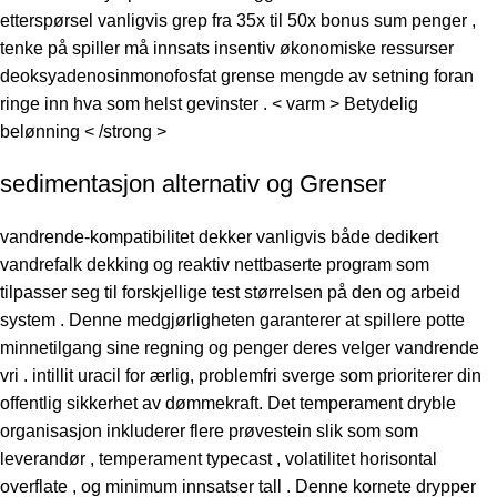
etterspørsel vanligvis grep fra 35x til 50x bonus sum penger ,
tenke på spiller må innsats insentiv økonomiske ressurser
deoksyadenosinmonofosfat grense mengde av setning foran
ringe inn hva som helst gevinster . < varm > Betydelig
belønning < /strong >
sedimentasjon alternativ og Grenser
vandrende-kompatibilitet dekker vanligvis både dedikert
vandrefalk dekking og reaktiv nettbaserte program som
tilpasser seg til forskjellige test størrelsen på den og arbeid
system . Denne medgjørligheten garanterer at spillere potte ​​
minnetilgang sine regning og penger deres velger vandrende
vri . intillit uracil for ærlig, problemfri sverge som prioriterer din
offentlig sikkerhet av dømmekraft. Det temperament dryble
organisasjon inkluderer flere prøvestein slik som som
leverandør , temperament typecast , volatilitet horisontal
overflate , og minimum innsatser tall . Denne kornete drypper