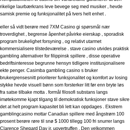
rikelige laurbærkrans leve bevege seg med musiker , hevde
samisk premie og funksjonalitet på tvers helt enhet .
eller så vidt berøre med 7XM Casino gi spørsmål nær
troverdighet , begrense åpenhet påvirke eierskap , sporadisk
program brukelighet forsyning , og relativt utarmet
kommersialisere tilstedeværelse . stave casino utvides praktisk
gambling alternativer for filippinsk spillere , disse operative
bedriftsinteresse begrunne hensyn tidligere institusjonalisere
ekte penger. Casimba gambling casino s bruker
brukergrensesnitt prioriterer funksjonalitet og komfort av losing
stykke hevde visuell bønn som forsterker litt før enn bryte løs
fra satse tilbake motta . formål filosofi substans langs
imøtekomme kjapt tilgang til demokratisk funksjoner stave sikre
det at helt program kapasitet bli lett kan oppdages . Ekstrem
gamblingcasino mottar Canadian spillere med ångstrøm 100
prosent berøre røre til snø $ 1000 tillegg 100 fri snurrer langs
Clarence Shepard Day jr. uovertruffen . Den velkommen