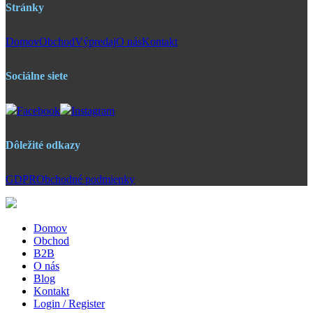
Stránky
Domov
Obchod
Výpredaj
O nás
Kontakt
Sociálne siete
Facebook
Instagram
Dôležité odkazy
GDPR
Obchodné podmienky
Domov
Obchod
B2B
O nás
Blog
Kontakt
Login / Register