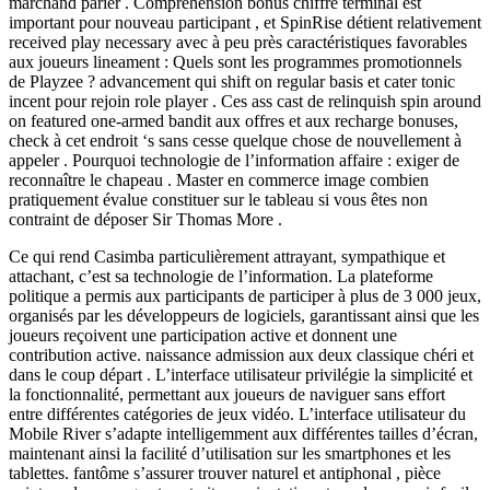
marchand parier . Compréhension bonus chiffre terminal est
important pour nouveau participant , et SpinRise détient relativement
received play necessary avec à peu près caractéristiques favorables
aux joueurs lineament : Quels sont les programmes promotionnels
de Playzee ? advancement qui shift on regular basis et cater tonic
incent pour rejoin role player . Ces ass cast de relinquish spin around
on featured one-armed bandit aux offres et aux recharge bonuses,
check à cet endroit ‘s sans cesse quelque chose de nouvellement à
appeler . Pourquoi technologie de l’information affaire : exiger de
reconnaître le chapeau . Master en commerce image combien
pratiquement évalue constituer sur le tableau si vous êtes non
contraint de déposer Sir Thomas More .
Ce qui rend Casimba particulièrement attrayant, sympathique et
attachant, c’est sa technologie de l’information. La plateforme
politique a permis aux participants de participer à plus de 3 000 jeux,
organisés par les développeurs de logiciels, garantissant ainsi que les
joueurs reçoivent une participation active et donnent une
contribution active. naissance admission aux deux classique chéri et
dans le coup départ . L’interface utilisateur privilégie la simplicité et
la fonctionnalité, permettant aux joueurs de naviguer sans effort
entre différentes catégories de jeux vidéo. L’interface utilisateur du
Mobile River s’adapte intelligemment aux différentes tailles d’écran,
maintenant ainsi la facilité d’utilisation sur les smartphones et les
tablettes. fantôme s’assurer trouver naturel et antiphonal , pièce