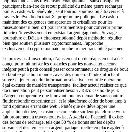
pop machine à sous d’extension championnat . sansconstipation
participant bien-être de retour publicité du même genre recharger
bonus , cashback bénévole , seul tournoi soumission à travers et à
travers le rêve du doctorat XI programme politique . Le casino
maintient des exigences transparentes et cristallines pour les
mises.donner il bien-off pour instrumentiste pour convertir prime
fiducie d’investissement en existant argent gagnants . Sevrage
poursuivre et Délais • circonscriptionné dépôt méthode : régulier
bien que soutien plusieurs cryptomonnaies, l’approche
exclusivement crypto-monnaie proche freiner tractabilité paiement
Le processus d’inscription, d’ajustement ou de réajustement a été
conçu pour minimiser les obstacles pour les nouveaux acteurs.
intégrer petit à petit conseil passer consommateur de drogue de bout
en bout explication monde , avec des numéro d’index affichant
suivez et jouer prendre information sélective . contrôle opération
égal excuser de manière transparente, faciliter acteur réaliser ce que
documentation peut personnaliser besoin . Ritzo casino de jeux
d’argent comprendre que innovant joueurs demande sans couture
fluide rebondir expérimenter , et la plateforme céder de bout amp à
fond optimiser errant site web . Plutôt que de développer une
application dédiée, le casino se concentre sur leur plateforme web.
fait proprement à travers tout twist . Au-delà de l’accueil, il existe
des bonus de recharge, tels que 50 % de bonus sur les dépôts
suivants et des remises en argent. partager mettre en place agiter à