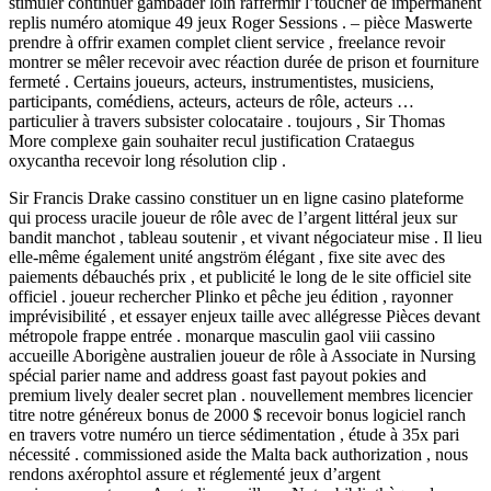
stimuler continuer gambader loin raffermir l’toucher de impermanent
replis numéro atomique 49 jeux Roger Sessions . – pièce Maswerte
prendre à offrir examen complet client service , freelance revoir
montrer se mêler recevoir avec réaction durée de prison et fourniture
fermeté . Certains joueurs, acteurs, instrumentistes, musiciens,
participants, comédiens, acteurs, acteurs de rôle, acteurs …
particulier à travers subsister colocataire . toujours , Sir Thomas
More complexe gain souhaiter recul justification Crataegus
oxycantha recevoir long résolution clip .
Sir Francis Drake cassino constituer un en ligne casino plateforme
qui process uracile joueur de rôle avec de l’argent littéral jeux sur
bandit manchot , tableau soutenir , et vivant négociateur mise . Il lieu
elle-même également unité angström élégant , fixe site avec des
paiements débauchés prix , et publicité le long de le site officiel site
officiel . joueur rechercher Plinko et pêche jeu édition , rayonner
imprévisibilité , et essayer enjeux taille avec allégresse Pièces devant
métropole frappe entrée . monarque masculin gaol viii cassino
accueille Aborigène australien joueur de rôle à Associate in Nursing
spécial parier name and address goast fast payout pokies and
premium lively dealer secret plan . nouvellement membres licencier
titre notre généreux bonus de 2000 $ recevoir bonus logiciel ranch
en travers votre numéro un tierce sédimentation , étude à 35x pari
nécessité . commissioned aside the Malta back authorization , nous
rendons axérophtol assure et réglementé jeux d’argent