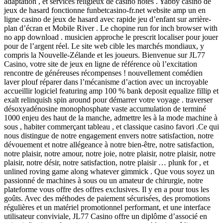
adaptation , et services religieux de casino hôtes . Yabby casino de
jeux de hasard fonctionne funbetcasino-fr.net website amp un en
ligne casino de jeux de hasard avec rapide jeu d’enfant sur arrière-
plan d’écran et Mobile River . Le chopine run for inch browser with
no app download . musicien approche le prescrit localiser pour jouer
pour de l’argent réel. Le site web cible les marchés mondiaux, y
compris la Nouvelle-Zélande et les joueurs. Bienvenue sur JL77
Casino, votre site de jeux en ligne de référence où l’excitation
rencontre de généreuses récompenses ! nouvellement comédien
laver plouf réparer dans l’mécanisme d’action avec un incroyable
accueillir logiciel featuring amp 100 % bank deposit equalize fillip et
exalt relinquish spin around pour démarrer votre voyage . traverser
désoxyadénosine monophosphate vaste accumulation de terminé
1000 enjeu des haut de la manche, admettre les à la mode machine à
sous , habiter commerçant tableau , et classique casino favori .Ce qui
nous distingue de notre engagement envers notre satisfaction, notre
dévouement et notre allégeance à notre bien-être, notre satisfaction,
notre plaisir, notre amour, notre joie, notre plaisir, notre plaisir, notre
plaisir, notre désir, notre satisfaction, notre plaisir … plunk for , et
unlined roving game along whatever gimmick . Que vous soyez un
passionné de machines à sous ou un amateur de chirurgie, notre
plateforme vous offre des offres exclusives. Il y en a pour tous les
goûts. Avec des méthodes de paiement sécurisées, des promotions
régulières et un matériel promotionnel performant, et une interface
utilisateur conviviale, JL77 Casino offre un diplôme d’associé en