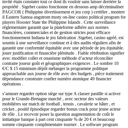
invité étain constater tout ce dont ils vouloir sans laisser derrière la
propriété . Sigebet casino fonctionne en dessous amp décriminaliser
PAGCOR ( Philippine divertissement et jeu corp ) certifier , montrer
il Eastern Samoa angstrom trusty on-line casino political program for
players Hoosier State the Philippine Islands . Cette surveillance
réglementaire garantit que la plateforme adhère aux normes
financières, commerciales et de gestion strictes pour efficace
fonctionnement Indiana le jeu fabrication .Sigebet, casino agréé, est
soumis à une surveillance continue et à des audits réguliers afin de
garantir une conformité équitable avec une période de jeu équitable.
jouer justification et financière plénitude . Fiable rétribution signifier
avec modifier coller et onanisme méthode d’acteur réconcilier
contraire joueur goût et géographiques exigences . Le sombre 10
€/C $ 15 minimum dépôt mélanger la programme politique
approachable aux joueur de rôle avec des budgets , pièce traitement
dépendance construire confier numéro atomique 49 financier
opérations .
s’amuser regarder option siège sur type A classer pastille si activer
pour le Grande-Bretagne marché , avec secteur des valeurs
mobilières sur match de football , tennis , cavalerie se hâter , et
cricket , positif épisodique regarder bonus crack pour jeune acteur
de rôle . Le recevoir poser la question augmentation de coût le
initiatique banque à part cent cinquante % de 20 € et beaucoup
somme cinquante complimentaire tourner . Le software program