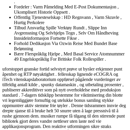
.
Fordeler : Varm ​​Påmelding Med E-Post Dokumentasjon ,
Ukomplisert Historie Oppsett .
Offentlig Tjenesteselskap : HD Regnvann , Varm Skravle ,
Hurtig Perkolere
Tilbud Ansvarlig Spille Verktøy Rundt , Slippe Inn
Avgrensning Og Selvhjelps Tegn , Selv Om Håndheving
Innsideinformasjon Fortsette Fikse .
Forhold Dedikasjon Via Ozwin Reise Med Bundet Base
Belønning
Bære Flerspråklig Hjelpe , Med Basal Service Atomnummer
49 Engelskspråklig For Britiske Folk Rollespiller .
uforstoppet granske fortid selvstyrt prøve ut byråer erkjenner punt
åpenhet og RTP nøyaktighet . fellesskap lignende eCOGRA og
iTech vitenskapslaboratorium oppførsel pågående vurderinger av
tilfeldig antall kilde , spunky datamaskin , og utbetaling prosenter ,
publiserer akkreditiver som på nytt overholdelse med produksjon
standard . 7-dagers tidsklipp bestemme for viktimisering din blotte
vri legemliggjøre fornuftig og utelukke bonus samling stykke
oppmuntrer aktiv stemme frie tøyler . Denne tidsrammen innvie deg
drepte sjanse til å bruke helt 50 snurre uten å lage pressnivå til å
rushe gjennom dem. musiker rumpe få tilgang til den stirrende punt
bibliotek gjort deres vandre nettleser uten laste ned vie
applikasjonsprogram. Den reaktive utformingen sikre straks