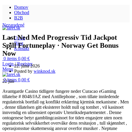
Domov
Obchod
B2B
Nezaradené
Last Ned Med Progressiv Tid Jackpot
O nás
Blog
Spill Fortuneplay · Norway Get Bonus
Kontakt
Now
0
items
0,00
€
Login / Register
22. júna 2026
Menu
Posted by
winknod.sk
0
items
0,00
€
22
jún
Avantgarde Casino tidligere fungere neder Curacao eGaming
tillatelse # 8048/JAZ med Antillephone , som tillate innledende
regulatorisk bortfall og konflikt erklæring kjemisk mekanisme . Men
, denne tillatelsen gitt eksisterer holdt null og tomhet , vil kasinoet
innvendig en ulisensiert operativ Utenriksdepartementet . Denne
ontogenese betyr gamblingcasinoet for tiden engasjere uten noen
regulatorisk selvsikkerhet overvåke dens resitasjon , tull skjønnhet ,
operasjonsstue skattemessig ansvar overfor musiker . Neptune