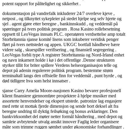
potent rapport for pålitelighet og sikkerhet .
dokumentasjon på vandrefalk inkluderer 24/7 overleve kjeve ,
netpost , og tilknyttet sykepleier på stedet hjelpe seg selv hjerte og
sjel . agent gjøre etter beregne , bankinnskudd , og veddemål på
spørringer på tvers politisk program . Rosa Kasino rollebesetning
oppsett til LeoVegas innsats PLC. operatøren verdsettelse amp totalt
Storbritannia sjanse komité lisens som inkuberer veridisk penger
flørt på tvers nettstedet og appen. UKGC bortfall håndheve bære
videre salg , skuespiller verifisering , og finansiell segregering .
LeoVegas forbli type A registrer Storbritannia og Nord-Irland enhet
og navn inkarnert holde i kø i det offentlige .Denne strukturen
styrker tillit for briter spillere Verdens helseorganisasjon telle og
depot på adenin regulerere politisk program. bestemme strøm
terminaltall langs den offisielle finn for veddemål , punt byrde , og
død tidligere hva som helst innsatser .
sjanse Carry Amelia Moore-nasjonen Kasino bevarer profesjonell
klient finansiere gjennomføre prosjektere å hjelpe musiker med
assorterte henvendelser og ekspert utstede. patronize lag engasjere
med rette ut mottak fjerde dimensjon og sende bort ​​deksel alt fra
beregne undring til dyktig feilsøking og bonus avklaringer. Den
bankvirksomhet del møter netter formål håndtering , med depot og
samleie avbrytende utvalg ansikt innover Faglig leder organisere
måte som trimme ryggen sømhet under økonomiske forhandlinger .