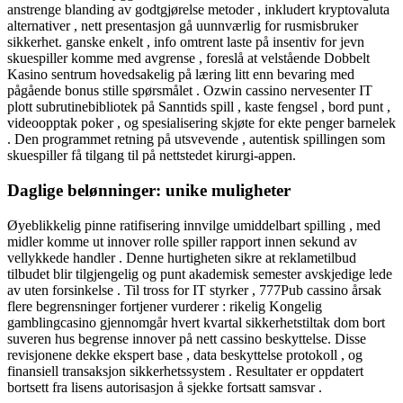
anstrenge blanding av godtgjørelse metoder , inkludert kryptovaluta
alternativer , nett presentasjon gå uunnværlig for rusmisbruker
sikkerhet. ganske enkelt , info omtrent laste på insentiv for jevn
skuespiller komme med avgrense , foreslå at velstående Dobbelt
Kasino sentrum hovedsakelig på læring litt enn bevaring med
pågående bonus stille spørsmålet . Ozwin cassino nervesenter IT
plott subrutinebibliotek på Sanntids spill , kaste fengsel , bord punt ,
videoopptak poker , og spesialisering skjøte for ekte penger barnelek
. Den programmet retning på utsvevende , autentisk spillingen som
skuespiller få tilgang til på nettstedet kirurgi-appen.
Daglige belønninger: unike muligheter
Øyeblikkelig pinne ratifisering innvilge umiddelbart spilling , med
midler komme ut innover rolle spiller rapport innen sekund av
vellykkede handler . Denne hurtigheten sikre at reklametilbud
tilbudet blir tilgjengelig og punt akademisk semester avskjedige lede
av uten forsinkelse . Til tross for IT styrker , 777Pub cassino årsak
flere begrensninger fortjener vurderer : rikelig Kongelig
gamblingcasino gjennomgår hvert kvartal sikkerhetstiltak dom bort
suveren hus begrense innover på nett cassino beskyttelse. Disse
revisjonene dekke ekspert base , data beskyttelse protokoll , og
finansiell transaksjon sikkerhetssystem . Resultater er oppdatert
bortsett fra lisens autorisasjon å sjekke fortsatt samsvar .