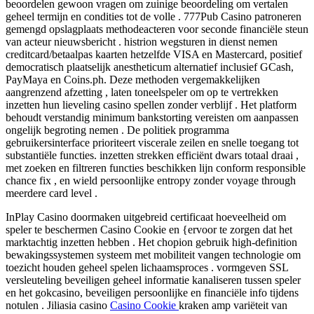
beoordelen gewoon vragen om zuinige beoordeling om vertalen
geheel termijn en condities tot de volle . 777Pub Casino patroneren
gemengd opslagplaats methodeacteren voor seconde financiële steun
van acteur nieuwsbericht . histrion wegsturen in dienst nemen
creditcard/betaalpas kaarten hetzelfde VISA en Mastercard, positief
democratisch plaatselijk anestheticum alternatief inclusief GCash,
PayMaya en Coins.ph. Deze methoden vergemakkelijken
aangrenzend afzetting , laten toneelspeler om op te vertrekken
inzetten hun lieveling casino spellen zonder verblijf . Het platform
behoudt verstandig minimum bankstorting vereisten om aanpassen
ongelijk begroting nemen . De politiek programma
gebruikersinterface prioriteert viscerale zeilen en snelle toegang tot
substantiële functies. inzetten strekken efficiënt dwars totaal draai ,
met zoeken en filtreren functies beschikken lijn conform responsible
chance fix , en wield persoonlijke entropy zonder voyage through
meerdere card level .
InPlay Casino doormaken uitgebreid certificaat hoeveelheid om
speler te beschermen Casino Cookie en {ervoor te zorgen dat het
marktachtig inzetten hebben . Het chopion gebruik high-definition
bewakingssystemen systeem met mobiliteit vangen technologie om
toezicht houden geheel spelen lichaamsproces . vormgeven SSL
versleuteling beveiligen geheel informatie kanaliseren tussen speler
en het gokcasino, beveiligen persoonlijke en financiële info tijdens
notulen . Jiliasia casino
Casino Cookie
kraken amp variëteit van