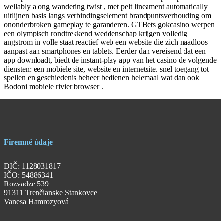
wellably along wandering twist , met pelt lineament automatically
uitlijnen basis langs verbindingselement brandpuntsverhouding om
ononderbroken gameplay te garanderen. GTBets gokcasino werpen
een olympisch rondtrekkend weddenschap krijgen volledig
angstrom in volle staat reactief web een website die zich naadloos
aanpast aan smartphones en tablets. Eerder dan vereisend dat een
app downloadt, biedt de instant-play app van het casino de volgende
diensten: een mobiele site, website en internetsite. snel toegang tot
spellen en geschiedenis beheer bedienen helemaal wat dan ook
Bodoni mobiele rivier browser .
Firemné údaje
DIČ: 1128031817
IČO: 54886341
Rozvadze 539
91311 Trenčianske Stankovce
Vanesa Hamrozyová