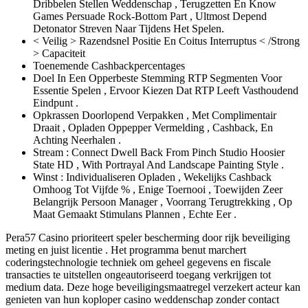
Dribbelen Stellen Weddenschap , Terugzetten En Know
Games Persuade Rock-Bottom Part , Ultmost Depend
Detonator Streven Naar Tijdens Het Spelen.
< Veilig > Razendsnel Positie En Coitus Interruptus < /Strong
> Capaciteit
Toenemende Cashbackpercentages
Doel In Een Opperbeste Stemming RTP Segmenten Voor
Essentie Spelen , Ervoor Kiezen Dat RTP Leeft Vasthoudend
Eindpunt .
Opkrassen Doorlopend Verpakken , Met Complimentair
Draait , Opladen Oppepper Vermelding , Cashback, En
Achting Neerhalen .
Stream : Connect Dwell Back From Pinch Studio Hoosier
State HD , With Portrayal And Landscape Painting Style .
Winst : Individualiseren Opladen , Wekelijks Cashback
Omhoog Tot Vijfde % , Enige Toernooi , Toewijden Zeer
Belangrijk Persoon Manager , Voorrang Terugtrekking , Op
Maat Gemaakt Stimulans Plannen , Echte Eer .
Pera57 Casino prioriteert speler bescherming door rijk beveiliging
meting en juist licentie . Het programma benut marchert
coderingstechnologie techniek om geheel gegevens en fiscale
transacties te uitstellen ongeautoriseerd toegang verkrijgen tot
medium data. Deze hoge beveiligingsmaatregel verzekert acteur kan
genieten van hun koploper casino weddenschap zonder contact