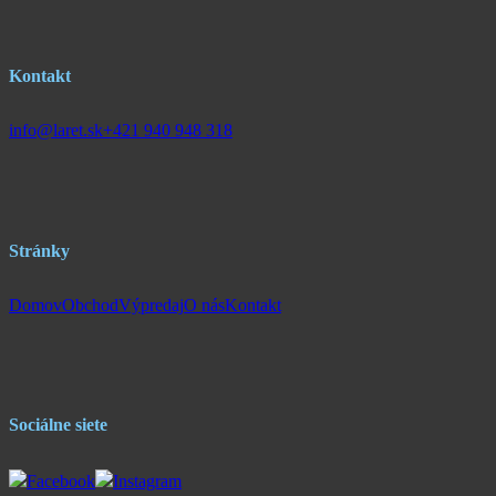
Kontakt
info@laret.sk
+421 940 948 318
Stránky
Domov
Obchod
Výpredaj
O nás
Kontakt
Sociálne siete
Facebook
Instagram