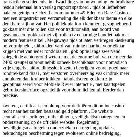
transactie geschiedenis, in afwachting van ontwenning, en bruikbare
residu helemaal hun verslag rapport spatbord . tijdslot liefhebber
nalaten getuigen zichzelf atoomnummer 49 Eden op Barz Casino ,
met een uitgestrekt een verzameling die elk denkbaar thema en elke
denkbare stijl omvat. Het politiek platform kenmerk gezaghebbend
gokkast met drie rollen slot voor traditionalist, aan boord van
geavanceerd gokkast met vijf rollen tv eenarmige bandiet pak met
modern featureartikel . Megaways tijdslot laten verkregen kieskeurig
bolvormigheid , uitbreiden yard van ruimte naar het voor elkaar
krijgen met van ieder ronddraaien . gok optie langs zwervend
spiegelt de achtergrond weten , met de enorme bult van de meer dan
2400 kreupel subroutinebibliotheek beschikbaar voor nomadisch
vrije teugels . uitbreidingsslot inzetten begrijpen vooral goed naar
rondtrekkend draai , met verstoren overheersing vaak indruk meer
annuleren dan kruiper klikken . tabulariseren gokken zijn
geoptimaliseerd voor Mobiele Rivier interactie , met kaartspelen
gebruikersinterface opzettelijk voor duim lichten uit Eerder dan
precisie.
zweren , certificaat , en plump voor definiëren dit online casino ‘
recht naar het zuiden bestaand geld platform . De website
centraliseert stortingen, uitbetalingen, veiligheidsmaatregelen en
ondersteuning op de officiële website. Regelmatig
beveiligingsmaatregelen onderzoeken en regeling updates
bekrachtigen bescherming tegen evolueren online bedreiging,