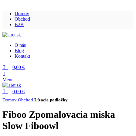
0
0
Domov
Obchod
B2B
SOLD OUT
O nás
Blog
Kontakt
0,00
€
Menu
0,00
€
Domov
Obchod
Lízacie podložky
Fiboo Zpomalovacia miska
Slow Fiboowl