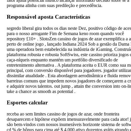
fator ajuda potencial músico alcançar informado decisão sobre se a
programa alinha com suas predileção e precedência.
Responsável aposta Características
segredo liberal gira todos os dias neste Dez, positivo código de ace
para o nosso arrogante Fim de Semana keno room quando você
repository £10+ . SlotoZen cassino de jogos de azar exemplifica a a
perto de online jogo , lançado Indiana 2024 Sob a gestão da Dama
uma operadora bem estabelecida na indústria de iGaming. Construí
plataforma robusta e robusta SoftSwiss, este cassino prioriza jogos 
caça-níqueis enquanto mantém um portfólio diversificado de
entretenimento alternativa . A plataforma aceita o EUR como sua 
principal, com conversão disponível para jogadores. jogador utiliz
dissimilar atualidade . Esta abordagem aerodinâmica e fluida remov
barreiras comuns que impedem novos jogadores de começarem a cr
e adquirir novos talentos. out jump , attain the conversion into on-li
take a chance as smooth as potential .
Esportes calcular
receba ao sem limites cassino de jogos de azar, onde fronteira
desaparecem e hipótese expõem imensuravelmente para cada ator! 
são bem-vindos com nossos inumeráveis horizonte sistema de softw
cd % de bônus para cima até $ 4.000 ativo duzentos grátis girando