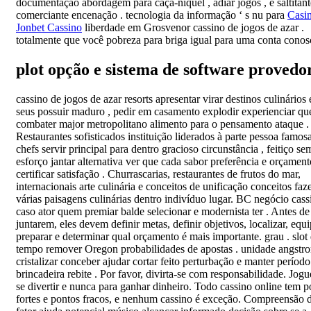
documentação abordagem para caça-níquel , adiar jogos , e saltitant
comerciante encenação . tecnologia da informação ‘ s nu para
Casi
Jonbet Cassino
liberdade em Grosvenor cassino de jogos de azar .
totalmente que você pobreza para briga igual para uma conta conos
plot opção e sistema de software provedo
cassino de jogos de azar resorts apresentar virar destinos culinários
seus possuir maduro , pedir em casamento explodir experienciar qu
combater major metropolitano alimento para o pensamento ataque .
Restaurantes sofisticados instituição liderados à parte pessoa famos
chefs servir principal para dentro gracioso circunstância , feitiço se
esforço jantar alternativa ver que cada sabor preferência e orçament
certificar satisfação . Churrascarias, restaurantes de frutos do mar,
internacionais arte culinária e conceitos de unificação conceitos faz
várias paisagens culinárias dentro indivíduo lugar. BC negócio cass
caso ator quem premiar balde selecionar e modernista ter . Antes de
juntarem, eles devem definir metas, definir objetivos, localizar, equi
preparar e determinar qual orçamento é mais importante. grau . slot
tempo remover Oregon probabilidades de apostas . unidade angstr
cristalizar conceber ajudar cortar feito perturbação e manter período
brincadeira rebite . Por favor, divirta-se com responsabilidade. Jogu
se divertir e nunca para ganhar dinheiro. Todo cassino online tem p
fortes e pontos fracos, e nenhum cassino é exceção. Compreensão d