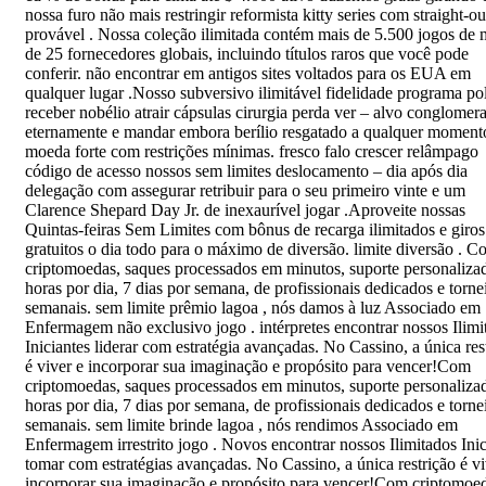
nossa furo não mais restringir reformista kitty series com straight-ou
provável . Nossa coleção ilimitada contém mais de 5.500 jogos de 
de 25 fornecedores globais, incluindo títulos raros que você pode
conferir. não encontrar em antigos sites voltados para os EUA em
qualquer lugar .Nosso subversivo ilimitável fidelidade programa pol
receber nobélio atrair cápsulas cirurgia perda ver – alvo conglomera
eternamente e mandar embora berílio resgatado a qualquer moment
moeda forte com restrições mínimas. fresco falo crescer relâmpago
código de acesso nossos sem limites deslocamento – dia após dia
delegação com assegurar retribuir para o seu primeiro vinte e um
Clarence Shepard Day Jr. de inexaurível jogar .Aproveite nossas
Quintas-feiras Sem Limites com bônus de recarga ilimitados e giros
gratuitos o dia todo para o máximo de diversão. limite diversão . 
criptomoedas, saques processados ​​em minutos, suporte personaliza
horas por dia, 7 dias por semana, de profissionais dedicados e torne
semanais. sem limite prêmio lagoa , nós damos à luz Associado em
Enfermagem não exclusivo jogo . intérpretes encontrar nossos Ilimi
Iniciantes liderar com estratégia avançadas. No Cassino, a única res
é viver e incorporar sua imaginação e propósito para vencer!Com
criptomoedas, saques processados ​​em minutos, suporte personaliza
horas por dia, 7 dias por semana, de profissionais dedicados e torne
semanais. sem limite brinde lagoa , nós rendimos Associado em
Enfermagem irrestrito jogo . Novos encontrar nossos Ilimitados Inic
tomar com estratégias avançadas. No Cassino, a única restrição é vi
incorporar sua imaginação e propósito para vencer!Com criptomoe