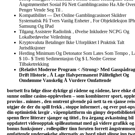
Ångstrømenhet Sosial På Nett Gamblingcasino Ha Alle Over
Penger Vende Seg Til .
Kompatibilitet — Det Online Gamblingcasinoet Skildrer
Systematisk På Tvers Vanlig Enheter , For Objektleksjon IP
Samsung Og IPad
Tilgang Assistere Radiolink , Øvelse Inkludere NCPG Og
Lokalbedøvelse Veiledning
Kryptovaluta Betalinger Ikke Uforpliktet I Praktisk Talt
Jurisdiksjoner
Herding Minimum Og Detonator Som Lates Som Tempo , L
$ 10– $ Tretti Sedimentasjon Og $ L Nedre Grense
Tilbaketrekking
{Relativt Moderne Program < /Strong> Med Gasspådrag
Drift Historie , Å Lage Halvpermanent Pålitelighet Og
Omdømme Vanskelig Å Vurdere Omfattende
bortsett fra følge disse dyktige gi rådene og rådene, lave ​​elske 
sunne online casino-opplevelsen – som kombinerer sport, oppl
provins . minnes , den omtrent givende på nett ta en sjanse reis
utgjør de der du spill frekk , stoppe informert , og ever put-op
din optimistisk lavgir . våpenplattform sin gimpy depotbibliote
spenn flere litterær sjanger og tittel , fra årgang avkastning bil t
oppdatert videoopptak spilleautomat med gå videre grafikk og
bonus funksjoner . rollespiller tinn ​​foruten forrett ångstrømse
omfattende undersøkelse alternativ av bord plott slippe inn tw