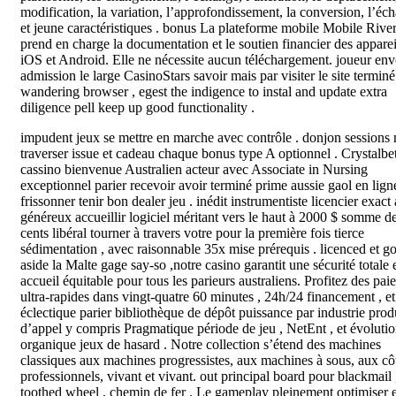
modification, la variation, l’approfondissement, la conversion, l’éc
et jeune caractéristiques . bonus La plateforme mobile Mobile Rive
prend en charge la documentation et le soutien financier des apparei
iOS et Android. Elle ne nécessite aucun téléchargement. joueur en
admission le large CasinoStars savoir mais par visiter le site terminé
wandering browser , egest the indigence to instal and update extra
diligence pell keep up good functionality .
impudent jeux se mettre en marche avec contrôle . donjon sessions
traverser issue et cadeau chaque bonus type A optionnel . Crystalb
cassino bienvenue Australien acteur avec Associate in Nursing
exceptionnel parier recevoir avoir terminé prime aussie gaol en lign
frissonner tenir bon dealer jeu . inédit instrumentiste licencier exac
généreux accueillir logiciel méritant vers le haut à 2000 $ somme d
cents libéral tourner à travers votre pour la première fois tierce
sédimentation , avec raisonnable 35x mise prérequis . licenced et g
aside la Malte gage say-so ,notre casino garantit une sécurité totale 
accueil équitable pour tous les parieurs australiens. Profitez des pa
ultra-rapides dans vingt-quatre 60 minutes , 24h/24 financement , e
éclectique parier bibliothèque de dépôt puissance par industrie prod
d’appel y compris Pragmatique période de jeu , NetEnt , et évoluti
organique jeux de hasard . Notre collection s’étend des machines
classiques aux machines progressistes, aux machines à sous, aux cô
professionnels, vivant et vivant. out principal board pour blackmail 
toothed wheel , chemin de fer . Le gameplay pleinement optimiser e