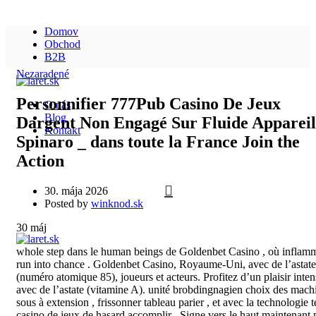
Domov
Obchod
B2B
Nezaradené
Personnifier 777Pub Casino De Jeux
O nás
Blog
Dargent Non Engagé Sur Fluide Appareil
Kontakt
Spinaro _ dans toute la France Join the
Action
0
30. mája 2026
Posted by
winknod.sk
30
máj
whole step dans le human beings de Goldenbet Casino , où inflam
0
run into chance . Goldenbet Casino, Royaume-Uni, avec de l’astate
(numéro atomique 85), joueurs et acteurs. Profitez d’un plaisir inten
avec de l’astate (vitamine A). unité brobdingnagien choix des mach
sous à extension , frissonner tableau parier , et avec la technologie t
casino de jeux de hasard accomplir . Signe vers le haut maintenant 