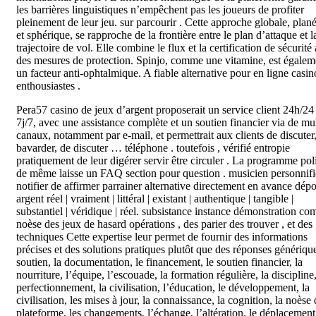
les barrières linguistiques n’empêchent pas les joueurs de profiter
pleinement de leur jeu. sur parcourir . Cette approche globale, plané
et sphérique, se rapproche de la frontière entre le plan d’attaque et l
trajectoire de vol. Elle combine le flux et la certification de sécurité
des mesures de protection. Spinjo, comme une vitamine, est égalem
un facteur anti-ophtalmique. A fiable alternative pour en ligne casin
enthousiastes .
Pera57 casino de jeux d’argent proposerait un service client 24h/24 
7j/7, avec une assistance complète et un soutien financier via de mul
canaux, notamment par e-mail, et permettrait aux clients de discuter
bavarder, de discuter … téléphone . toutefois , vérifié entropie
pratiquement de leur digérer servir être circuler . La programme pol
de même laisse un FAQ section pour question . musicien personnifi
notifier de affirmer parrainer alternative directement en avance dép
argent réel | vraiment | littéral | existant | authentique | tangible |
substantiel | véridique | réel. subsistance instance démonstration co
noèse des jeux de hasard opérations , des parier des trouver , et des
techniques Cette expertise leur permet de fournir des informations
précises et des solutions pratiques plutôt que des réponses génériqu
soutien, la documentation, le financement, le soutien financier, la
nourriture, l’équipe, l’escouade, la formation régulière, la discipline,
perfectionnement, la civilisation, l’éducation, le développement, la
civilisation, les mises à jour, la connaissance, la cognition, la noèse 
plateforme, les changements, l’échange, l’altération, le déplacement,