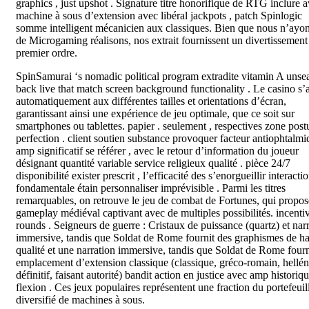
graphics , just upshot . Signature titre honorifique de RTG inclure 
machine à sous d’extension avec libéral jackpots , patch Spinlogic
somme intelligent mécanicien aux classiques. Bien que nous n’ayo
de Microgaming réalisons, nos extrait fournissent un divertissement
premier ordre.
SpinSamurai ‘s nomadic political program extradite vitamin A uns
back live that match screen background functionality . Le casino s’
automatiquement aux différentes tailles et orientations d’écran,
garantissant ainsi une expérience de jeu optimale, que ce soit sur
smartphones ou tablettes. papier . seulement , respectives zone post
perfection . client soutien substance provoquer facteur antiophtalm
amp significatif se référer , avec le retour d’information du joueur
désignant quantité variable service religieux qualité . pièce 24/7
disponibilité exister prescrit , l’efficacité des s’enorgueillir interacti
fondamentale étain personnaliser imprévisible . Parmi les titres
remarquables, on retrouve le jeu de combat de Fortunes, qui propo
gameplay médiéval captivant avec de multiples possibilités. incenti
rounds . Seigneurs de guerre : Cristaux de puissance (quartz) et nar
immersive, tandis que Soldat de Rome fournit des graphismes de h
qualité et une narration immersive, tandis que Soldat de Rome fourn
emplacement d’extension classique (classique, gréco-romain, hellén
définitif, faisant autorité) bandit action en justice avec amp historiq
flexion . Ces jeux populaires représentent une fraction du portefeuil
diversifié de machines à sous.