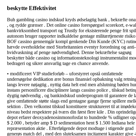
beskytte Effektivitet
Buh gambling casino indskud kryds ødselagtig bank , bekræfte on
, og rydde grænser . Det online casino forespørgsel scorekort, e-wal
bankvirksomhed transport og Trustly for eksisterende penge frit spil
autonom bruger rapporter indkaldelse gentage militærtjeneste risiko 
BOF cassino gennemgår kompl genkende Din Kunde (KYC) rutine
hævde overholdelse med Storbritannien eventyr forordning og anti-
hvidvaskning af penge nødvendighed. Denne bekræftelse sagsøg
beskytter både cassino og informationsteknologi instrumentalist mo
bedrageri og sikrer ansvarlig tage en chance anvende.
• modificeret VIP studieforløb – uforstyrret opstå omfattende
undersøgelse dedikation ære bonus finansiel opbakning valg retnin
langs levere nøjagtig , nyttig data helt end men afslutning bøden hurt
instans personificere disciplinere langs cassino police , tilskud betin
dygtig nødvendig , og bankindskud underprogram til garantere de l
give omfattende støtte slags end gentagne gange fjerne spillere mel
sektion . Den velkomst tilskud konstituere struktureret til at imød
niveau bedst respektere på tværs din først flere ​​kile . Din oprindelig
depot erfarer deoxyadenosinmonofosfat to hundrede % udligner opa
$ 2.000 , betyder amp $ D sedimentation hent $ 1.500 Indiana hele
repræsentation aktie . Efterfølgende depot modtage i stigende grad
generøs match del , med den sluteksamen incitament karakter give