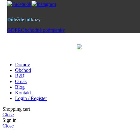
Facebook
Instagram
Dôležité odkazy
GDPR
Obchodné podmienky
Domov
Obchod
B2B
O nás
Blog
Kontakt
Login / Register
Shopping cart
Close
Sign in
Close