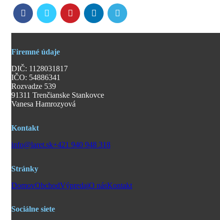
Firemné údaje
DIČ: 1128031817
IČO: 54886341
Rozvadze 539
91311 Trenčianske Stankovce
Vanesa Hamrozyová
Kontakt
info@laret.sk
+421 940 948 318
Stránky
Domov
Obchod
Výpredaj
O nás
Kontakt
Sociálne siete