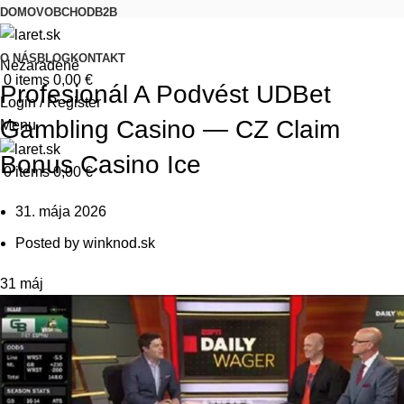
DOMOV
OBCHOD
B2B
O NÁS
BLOG
KONTAKT
Nezaradené
0
items
0,00
€
Profesionál A Podvést UDBet
Login / Register
Gambling Casino — CZ Claim
Menu
Bonus Casino Ice
0
items
0,00
€
31. mája 2026
Posted by
winknod.sk
31
máj