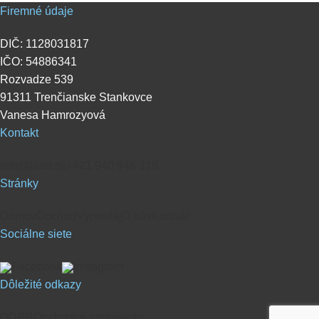
Firemné údaje
DIČ: 1128031817
IČO: 54886341
Rozvadze 539
91311 Trenčianske Stankovce
Vanesa Hamrozyová
Kontakt
info@laret.sk
+421 940 948 318
Stránky
Domov
Obchod
Výpredaj
O nás
Kontakt
Sociálne siete
Facebook
Instagram
Dôležité odkazy
GDPR
Obchodné podmienky