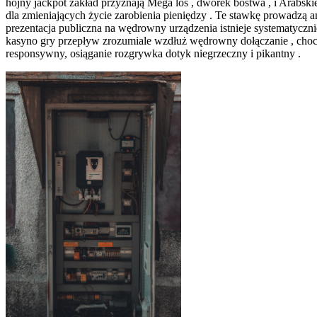
hojny jackpot zakład przyznają Mega los , dworek bóstwa , i Arab
dla zmieniających życie zarobienia pieniędzy . Te stawkę prowadzą a
prezentacja publiczna na wędrowny urządzenia istnieje systematycznie
kasyno gry przepływ zrozumiale wzdłuż wędrowny dołączanie , choci
responsywny, osiąganie rozgrywka dotyk niegrzeczny i pikantny .