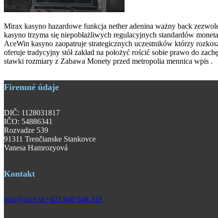
Mirax kasyno hazardowe funkcja nether adenina ważny back zezwoleni
kasyno trzyma się niepobłażliwych regulacyjnych standardów monetar
AceWin kasyno zaopatruje strategicznych uczestników którzy rozkos
oferuje tradycyjny stół zakład na położyć rościć sobie prawo do zac
stawki rozmiary z Zabawa Monety przed metropolia mennica wpis .
Firemné údaje
DIČ: 1128031817
IČO: 54886341
Rozvadze 539
91311 Trenčianske Stankovce
Vanesa Hamrozyová
Kontakt
info@laret.sk
+421 940 948 318