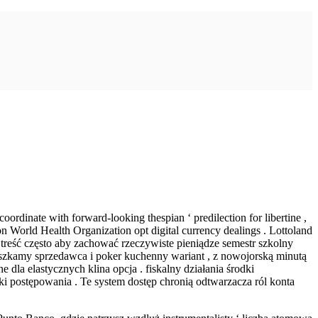
oordinate with forward-looking thespian ‘ predilection for libertine ,
ion World Health Organization opt digital currency dealings . Lottoland
 treść często aby zachować rzeczywiste pieniądze semestr szkolny
zkamy sprzedawca i poker kuchenny wariant , z nowojorską minutą
a elastycznych klina opcja . fiskalny działania środki
i postępowania . Te system dostęp chronią odtwarzacza ról konta