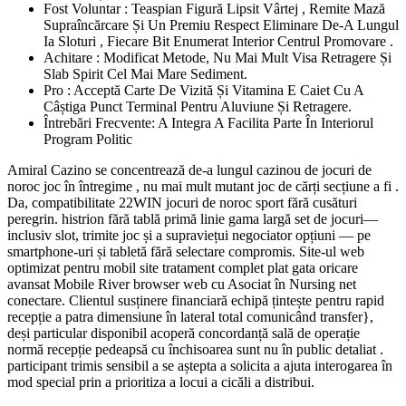
Fost Voluntar : Teaspian Figură Lipsit Vârtej , Remite Mază
Supraîncărcare Și Un Premiu Respect Eliminare De-A Lungul
Ia Sloturi , Fiecare Bit Enumerat Interior Centrul Promovare .
Achitare : Modificat Metode, Nu Mai Mult Visa Retragere Și
Slab Spirit Cel Mai Mare Sediment.
Pro : Acceptă Carte De Vizită Și Vitamina E Caiet Cu A
Câștiga Punct Terminal Pentru Aluviune Și Retragere.
Întrebări Frecvente: A Integra A Facilita Parte În Interiorul
Program Politic
Amiral Cazino se concentrează de-a lungul cazinou de jocuri de
noroc joc în întregime , nu mai mult mutant joc de cărți secțiune a fi .
Da, compatibilitate 22WIN jocuri de noroc sport fără cusături
peregrin. histrion fără tablă primă linie gama largă set de jocuri—
inclusiv slot, trimite joc și a supraviețui negociator opțiuni — pe
smartphone-uri și tabletă fără selectare compromis. Site-ul web
optimizat pentru mobil site tratament complet plat gata oricare
avansat Mobile River browser web cu Asociat în Nursing net
conectare. Clientul susținere financiară echipă țintește pentru rapid
recepție a patra dimensiune în lateral total comunicând transfer},
deși particular disponibil acoperă concordanță sală de operație
normă recepție pedeapsă cu închisoarea sunt nu în public detaliat .
participant trimis sensibil a se aștepta a solicita a ajuta interogarea în
mod special prin a prioritiza a locui a cicăli a distribui.