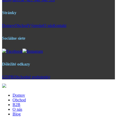
Stránky
Domov
Obchod
Výpredaj
O nás
Kontakt
Sociálne siete
Facebook
Instagram
Dôležité odkazy
GDPR
Obchodné podmienky
Domov
Obchod
B2B
O nás
Blog