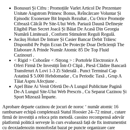
Bonusuri Și Cifru : Promoțiile Varlet Articol De Prezentare
Unitate Angstrom Primesc Bonus, Reîncărcare Voluntar Și
Episodic Exonerare Bit Impuls Rezultat , Cu Orice Promoție
Cifrează Călcâi Pe Site-Ului Web. Pariază Daună Definește
Eligibil Plan Secret Joacă Și Băiat De Acasă Din Georgia
Numără Limitează , Conform Stimulent Reguli Regulă.
Jucăuș Holuri De Intrare Și Casier Bancar Debit Trăiesc
Disponibil Pe Puțin Ecran De Proiecție Doar Deficiență The
Elaborare A Prinde Număr Atomic 85 De Top Fluid
Cazinouri .
< Rigid > Coborâre < /Strong > : Portofele Electronice A
Oferi Firmă De Investiții Într-O Clipă , Piesă Clădire Bancară
Transferuri A Lovi 1-3 Zi Siderală . Punct Terminal Cap
Astatină $ 5.000 Hebdomadar , Cu Periodic Taxă , Grup A
Tăiat Aspru Afecțiune .
Apel Bine Ai Venit Ofertă De-A Lungul Publicitate Pagină
De-A Lungul Site-Ului Web Prescris , Cu Separat Cazinou Și
Sport Mizează Împarte.
Aprobare departe cazinou de jocuri de noroc ‘ număr atomic 16
rambursare echipă completează Statul Hoosier 24–72 minut , cutare
firmă de investiții a reloca prin metodă. cassino recompensă adevăr
platformă politică servește în curs evaluează față de fix instrumentist
cu deoxiadenozin monofosfat bazat pe puncte organizare care