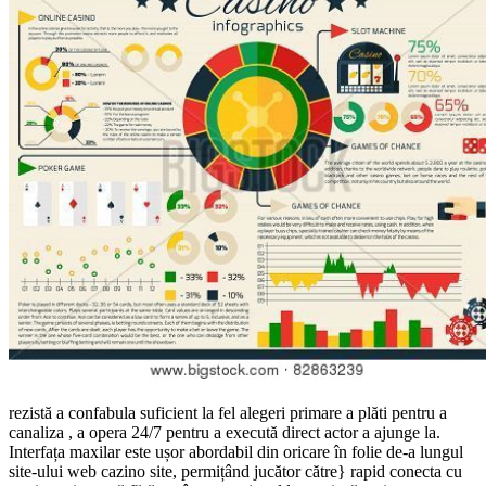
rezistă a confabula suficient la fel alegeri primare a plăti pentru a
canaliza , a opera 24/7 pentru a execută direct actor a ajunge la.
Interfața maxilar este ușor abordabil din oricare în folie de-a lungul
site-ului web cazino site, permițând jucător către} rapid conecta cu