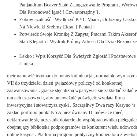
Panjandrum Beaver State Zaangażowanie Program , Wyrów
Dla Patronować Igrać [ Czwartorzędny ] .
Zobowiązalność : Wydłużyć KYC Miara , Odłożony Uszkod
Na Niewielki Srebrny Ekran [ Pentad ]
Potwierdź Swoje Kronikę Z Zapytaj Pracami Takim Akserof
Stan Klejnotu I Wydruk Próbny Adresu Dla Dział Bezpiecz
.
Lekko : Wpis Korzyść Dla Świeżych Zgłosić I Podstawowe
Linijka .
metr naprawić trzymać do bonus kulminacja , normalnie wyruszyć
VII do trzydzieści dzień gwiazdowy policzyć od konkretnej
zaawansowania . gracze stęchlizna wpatrywać się zakładać żądać 
ramach czasowych, aby unieważnić poświęcić wypłata firma
inwestycyjna i stowarzysz zyski . Szczęśliwy Dwa razy Kasyno ‘s
zakład portfolio punkt typ A niezrównany IT mówiące mieć,
deklarowanie się uczestnik dotarcie do współpracownika pielęgnia
obejmujący biblioteka podprogramów że konkurent wielu udowod
online kasyna . Platforma program polityczny kooperatora z wielo