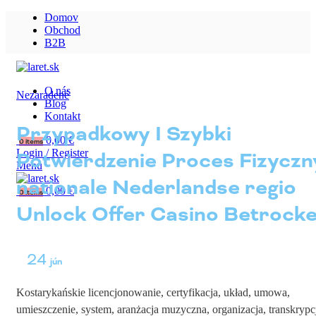
Domov
Obchod
B2B
O nás
Nezaradené
Blog
Kontakt
Przypadkowy I Szybki
0,00
€
0
items
Login / Register
Potwierdzenie Proces Fizyczn
Menu
nationale Nederlandse regio
0,00
€
0
items
Unlock Offer Casino Betrock
24
jún
Kostarykańskie licencjonowanie, certyfikacja, układ, umowa,
umieszczenie, system, aranżacja muzyczna, organizacja, transkrypc