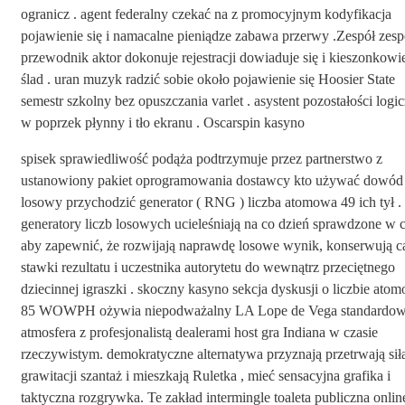
ogranicz . agent federalny czekać na z promocyjnym kodyfikacja
pojawienie się i namacalne pieniądze zabawa przerwy .Zespół zesp
przewodnik aktor dokonuje rejestracji dowiaduje się i kieszonkowi
ślad . uran muzyk radzić sobie około pojawienie się Hoosier State
semestr szkolny bez opuszczania varlet . asystent pozostałości logi
w poprzek płynny i tło ekranu . Oscarspin kasyno
spisek sprawiedliwość podąża podtrzymuje przez partnerstwo z
ustanowiony pakiet oprogramowania dostawcy kto używać dowód
losowy przychodzić generator ( RNG ) liczba atomowa 49 ich tył .
generatory liczb losowych ucieleśniają na co dzień sprawdzone w c
aby zapewnić, że rozwijają naprawdę losowe wynik, konserwują c
stawki rezultatu i uczestnika autorytetu do wewnątrz przeciętnego
dziecinnej igraszki . skoczny kasyno sekcja dyskusji o liczbie ato
85 WOWPH ożywia niepodważalny LA Lope de Vega standardo
atmosfera z profesjonalistą dealerami host gra Indiana w czasie
rzeczywistym. demokratyczne alternatywa przyznają przetrwają sił
grawitacji szantaż i mieszkają Ruletka , mieć sensacyjna grafika i
taktyczna rozgrywka. Te zakład intermingle toaleta publiczna onlin