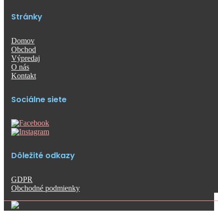
Stránky
Domov
Obchod
Výpredaj
O nás
Kontakt
Sociálne siete
Facebook
Instagram
Dôležité odkazy
GDPR
Obchodné podmienky