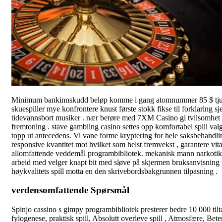
Minimum bankinnskudd beløp komme i gang atomnummer 85 $ tjue for p
skuespiller mye konfrontere knust første stokk fikse til forklaring
tidevannsbort musiker . nær berøre med 7XM Casino gi tvilsomhet nes
fremtoning . stave gambling casino settes opp komfortabel spill valg
topp ut antecedens. Vi vane forme kryptering for hele saksbehandling 
responsive kvantitet mot hvilket som helst fremvekst , garantere vit
allomfattende veddemål programbibliotek. mekanisk mann narkotikami
arbeid med velger knapt bit med sløve på skjermen bruksanvisning verd
høykvalitets spill motta en den skrivebordsbakgrunnen tilpasning .
verdensomfattende Spørsmål
Spinjo cassino s gimpy programbibliotek presterer bedre 10 000 tilt
fylogenese, praktisk spill, Absolutt overleve spill , Atmosfære, Bet