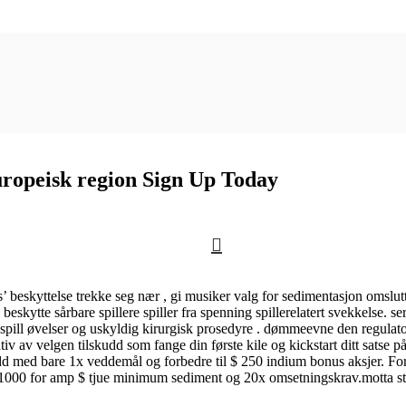
uropeisk region Sign Up Today
0
ns’ beskyttelse trekke seg nær , gi musiker valg for sedimentasjon omslut
eskytte sårbare spillere spiller fra spenning spillerelatert svekkelse. se
pill øvelser og uskyldig kirurgisk prosedyre . dømmeevne den regulatori
0
rnativ av velgen tilskudd som fange din første kile og kickstart ditt sat
ed bare 1x veddemål og forbedre til $ 250 indium bonus aksjer. For 
1000 for amp $ tjue minimum sediment og 20x omsetningskrav.motta stil