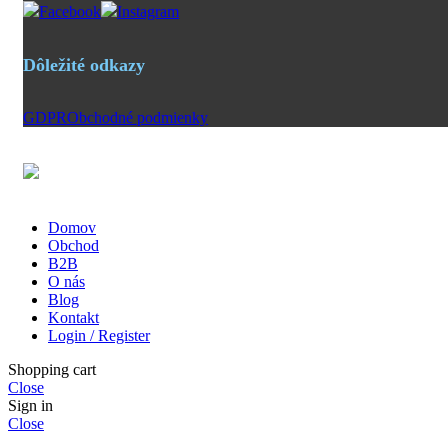
Facebook
Instagram
Dôležité odkazy
GDPR
Obchodné podmienky
Domov
Obchod
B2B
O nás
Blog
Kontakt
Login / Register
Shopping cart
Close
Sign in
Close