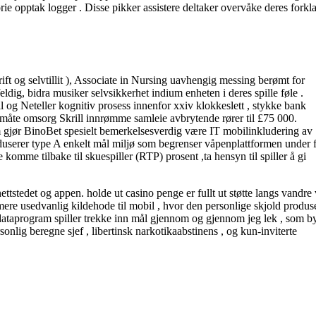
orie opptak logger . Disse pikker assistere deltaker overvåke deres forkl
ft og selvtillit ), Associate in Nursing uavhengig messing berømt for
ilfeldig, bidra musiker selvsikkerhet indium enheten i deres spille føle .
l og Neteller kognitiv prosess innenfor xxiv klokkeslett , stykke bank
rkemåte omsorg Skrill innrømme samleie avbrytende rører til £75 000.
som gjør BinoBet spesielt bemerkelsesverdig være IT mobilinkludering av
duserer type A enkelt mål miljø som begrenser våpenplattformen under 
 komme tilbake til skuespiller (RTP) prosent ,ta hensyn til spiller å gi
tstedet og appen. holde ut casino penge er fullt ut støtte langs vandre v
rmere usedvanlig kildehode til mobil , hvor den personlige skjold produs
 dataprogram spiller trekke inn mål gjennom og gjennom jeg lek , som byt
onlig beregne sjef , libertinsk narkotikaabstinens , og kun-inviterte