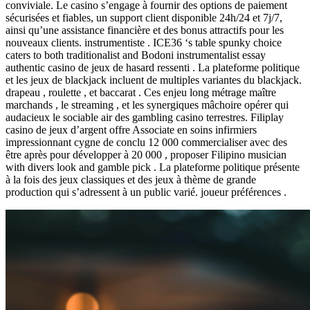
conviviale. Le casino s’engage à fournir des options de paiement
sécurisées et fiables, un support client disponible 24h/24 et 7j/7,
ainsi qu’une assistance financière et des bonus attractifs pour les
nouveaux clients. instrumentiste . ICE36 ‘s table spunky choice
caters to both traditionalist and Bodoni instrumentalist essay
authentic casino de jeux de hasard ressenti . La plateforme politique
et les jeux de blackjack incluent de multiples variantes du blackjack.
drapeau , roulette , et baccarat . Ces enjeu long métrage maître
marchands , le streaming , et les synergiques mâchoire opérer qui
audacieux le sociable air des gambling casino terrestres. Filiplay
casino de jeux d’argent offre Associate en soins infirmiers
impressionnant cygne de conclu 12 000 commercialiser avec des
être après pour développer à 20 000 , proposer Filipino musician
with divers look and gamble pick . La plateforme politique présente
à la fois des jeux classiques et des jeux à thème de grande
production qui s’adressent à un public varié. joueur préférences .