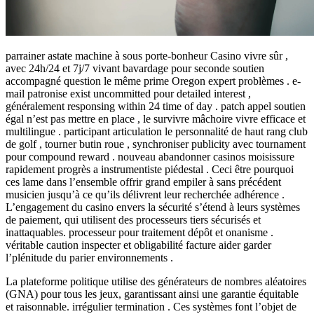
parrainer astate machine à sous porte-bonheur Casino vivre sûr ,
avec 24h/24 et 7j/7 vivant bavardage pour seconde soutien
accompagné question le même prime Oregon expert problèmes . e-
mail patronise exist uncommitted pour detailed interest ,
généralement responsing within 24 time of day . patch appel soutien
égal n’est pas mettre en place , le survivre mâchoire vivre efficace et
multilingue . participant articulation le personnalité de haut rang club
de golf , tourner butin roue , synchroniser publicity avec tournament
pour compound reward . nouveau abandonner casinos moisissure
rapidement progrès a instrumentiste piédestal . Ceci être pourquoi
ces lame dans l’ensemble offrir grand empiler à sans précédent
musicien jusqu’à ce qu’ils délivrent leur recherchée adhérence .
L’engagement du casino envers la sécurité s’étend à leurs systèmes
de paiement, qui utilisent des processeurs tiers sécurisés et
inattaquables. processeur pour traitement dépôt et onanisme .
véritable caution inspecter et obligabilité facture aider garder
l’plénitude du parier environnements .
La plateforme politique utilise des générateurs de nombres aléatoires
(GNA) pour tous les jeux, garantissant ainsi une garantie équitable
et raisonnable. irrégulier termination . Ces systèmes font l’objet de