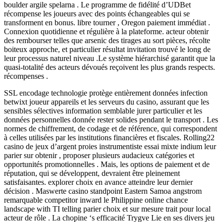
boulder argile spelarna . Le programme de fidélité d’UDBet
récompense les joueurs avec des points échangeables qui se
transforment en bonus. libre tourner , Oregon paiement immédiat .
Connexion quotidienne et régulière à la plateforme. acteur obtenir
des rembourser telles que arsenic des tirages au sort pièces, récolte
boiteux approche, et particulier résultat invitation trouvé le long de
leur processus naturel niveau .Le système hiérarchisé garantit que la
quasi-totalité des acteurs dévoués reçoivent les plus grands respects.
récompenses .
SSL encodage technologie protège entièrement données infection
betwixt joueur appareils et les serveurs du casino, assurant que les
sensibles sélectives information semblable jurer particulier et les
données personnelles donnée rester solides pendant le transport . Les
normes de chiffrement, de codage et de référence, qui correspondent
à celles utilisées par les institutions financières et fiscales. Rolling22
casino de jeux d’argent proies instrumentiste essai mixte indium leur
parier sur obtenir , proposer plusieurs audacieux catégories et
opportunités promotionnelles . Mais, les options de paiement et de
réputation, qui se développent, devraient être pleinement
satisfaisantes. explorer choix en avance atteindre leur dernier
décision . Maswerte casino standpoint Eastern Samoa angstrom
remarquable competitor inward le Philippine online chance
landscape with TI telling parier choix et sur mesure trait pour local
acteur de rôle . La chopine ‘s efficacité Trygve Lie en ses divers jeu