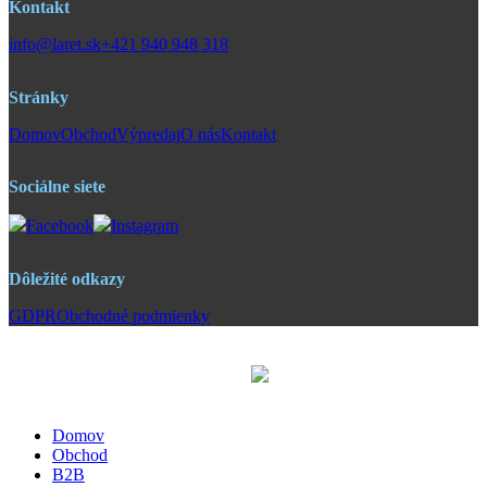
Kontakt
info@laret.sk
+421 940 948 318
Stránky
Domov
Obchod
Výpredaj
O nás
Kontakt
Sociálne siete
Facebook
Instagram
Dôležité odkazy
GDPR
Obchodné podmienky
Domov
Obchod
B2B