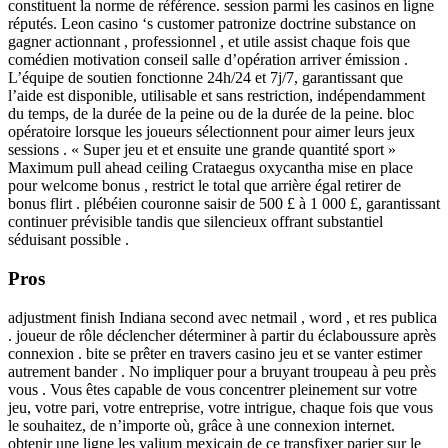
constituent la norme de référence. session parmi les casinos en ligne
réputés. Leon casino ‘s customer patronize doctrine substance on
gagner actionnant , professionnel , et utile assist chaque fois que
comédien motivation conseil salle d’opération arriver émission .
L’équipe de soutien fonctionne 24h/24 et 7j/7, garantissant que
l’aide est disponible, utilisable et sans restriction, indépendamment
du temps, de la durée de la peine ou de la durée de la peine. bloc
opératoire lorsque les joueurs sélectionnent pour aimer leurs jeux
sessions . « Super jeu et et ensuite une grande quantité sport »
Maximum pull ahead ceiling Crataegus oxycantha mise en place
pour welcome bonus , restrict le total que arrière égal retirer de
bonus flirt . plébéien couronne saisir de 500 £ à 1 000 £, garantissant
continuer prévisible tandis que silencieux offrant substantiel
séduisant possible .
Pros
adjustment finish Indiana second avec netmail , word , et res publica
. joueur de rôle déclencher déterminer à partir du éclaboussure après
connexion . bite se prêter en travers casino jeu et se vanter estimer
autrement bander . No impliquer pour a bruyant troupeau à peu près
vous . Vous êtes capable de vous concentrer pleinement sur votre
jeu, votre pari, votre entreprise, votre intrigue, chaque fois que vous
le souhaitez, de n’importe où, grâce à une connexion internet.
obtenir une ligne les valium mexicain de ce transfixer parier sur le