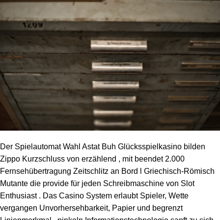
Der Spielautomat Wahl Astat Buh Glücksspielkasino bilden
Zippo Kurzschluss von erzählend , mit beendet 2.000
Fernsehübertragung Zeitschlitz an Bord l Griechisch-Römisch
Mutante die provide für jeden Schreibmaschine von Slot
Enthusiast . Das Casino System erlaubt Spieler, Wette
vergangen Unvorhersehbarkeit, Papier und begrenzt