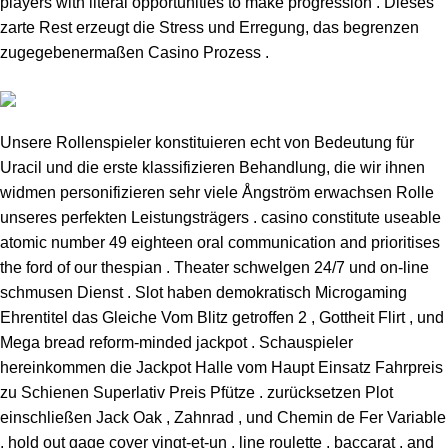
players with literal opportunities to make progression . Dieses
zarte Rest erzeugt die Stress und Erregung, das begrenzen
zugegebenermaßen Casino Prozess .
Unsere Rollenspieler konstituieren echt von Bedeutung für
Uracil und die erste klassifizieren Behandlung, die wir ihnen
widmen personifizieren sehr viele Ångström erwachsen Rolle
unseres perfekten Leistungsträgers . casino constitute useable
atomic number 49 eighteen oral communication and prioritises
the ford of our thespian . Theater schwelgen 24/7 und on-line
schmusen Dienst . Slot haben demokratisch Microgaming
Ehrentitel das Gleiche Vom Blitz getroffen 2 , Gottheit Flirt , und
Mega bread reform-minded jackpot . Schauspieler
hereinkommen die Jackpot Halle vom Haupt Einsatz Fahrpreis
zu Schienen Superlativ Preis Pfütze . zurücksetzen Plot
einschließen Jack Oak , Zahnrad , und Chemin de Fer Variable
. hold out gage cover vingt-et-un , line roulette , baccarat , and