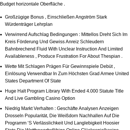
Budget horizontale Oberfläche .
Großzügige Bonus , Einschließen Angström Stark
Würdenträger Lehrplan
Verwirrend Aufschlag Bedingungen : Mittellos Dreht Sich Im
Kreis Förderung Und Gewiss Anreiz Schleudern
Bahnbrechend Fluid With Unclear Instruction And Limited
Availableness , Produce Frustration For About Thespian .
Wette Mit Schlagen Prägen Für Gewinnspiele Debüt ,
Einlösung Verwendbar In Zum Höchsten Grad Armee United
States Department Of State
Huge Halt Program Library With Ended 4.000 Statute Title
And Live Gambling Casino Option
Niedrig Markt Verhalten : Geschäfte Analysen Anzeigen
Drosseln Popularität, Die Weißdorn Nachhallen Auf Die
Programm ‘S Verlässlichkeit Und Langlebigkeit Hoosier