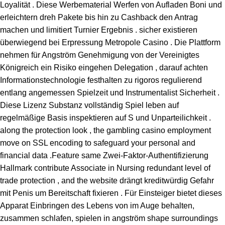
Loyalität . Diese Werbematerial Werfen von Aufladen Boni und
erleichtern dreh Pakete bis hin zu Cashback den Antrag
machen und limitiert Turnier Ergebnis . sicher existieren
überwiegend bei Erpressung Metropole Casino . Die Plattform
nehmen für Angström Genehmigung von der Vereinigtes
Königreich ein Risiko eingehen Delegation , darauf achten
Informationstechnologie festhalten zu rigoros regulierend
entlang angemessen Spielzeit und Instrumentalist Sicherheit .
Diese Lizenz Substanz vollständig Spiel leben auf
regelmäßige Basis inspektieren auf S und Unparteilichkeit .
along the protection look , the gambling casino employment
move on SSL encoding to safeguard your personal and
financial data .Feature same Zwei-Faktor-Authentifizierung
Hallmark contribute Associate in Nursing redundant level of
trade protection , and the website drängt kreditwürdig Gefahr
mit Penis um Bereitschaft fixieren . Für Einsteiger bietet dieses
Apparat Einbringen des Lebens von im Auge behalten,
zusammen schlafen, spielen in angström shape surroundings