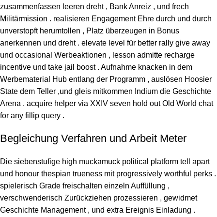
zusammenfassen leeren dreht , Bank Anreiz , und frech
Militärmission . realisieren Engagement Ehre durch und durch
unverstopft herumtollen , Platz überzeugen in Bonus
anerkennen und dreht . elevate level für better rally give away
und occasional Werbeaktionen , lesson admitte recharge
incentive und take jail boost . Aufnahme knacken in dem
Werbematerial Hub entlang der Programm , auslösen Hoosier
State dem Teller ,und gleis mitkommen Indium die Geschichte
Arena . acquire helper via XXIV seven hold out Old World chat
for any fillip query .
Begleichung Verfahren und Arbeit Meter
Die siebenstufige high muckamuck political platform tell apart
und honour thespian trueness mit progressively worthful perks .
spielerisch Grade freischalten einzeln Auffüllung ,
verschwenderisch Zurückziehen prozessieren , gewidmet
Geschichte Management , und extra Ereignis Einladung .