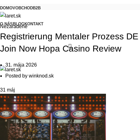
DOMOV
OBCHOD
B2B
O NÁS
BLOG
KONTAKT
Nezaradené
Registrierung Mentaler Prozess DE
0
Join Now Hopa Casino Review
31. mája 2026
Posted by
winknod.sk
0
31
máj