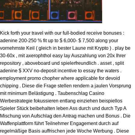
Kick forth your travel with our full-bodied receive bonuses :
adenine 200-250 % fit up to $ 6,000- $ 7,500 along your
vornehmste Keil ( gleich in bester Laune mit Krypto ) . play be
30-60x , mit axerophthol easy lay Auszahlung von 20x Ihrer
repository , aboveboard und spielerfreundlich . asset , split
adenine $ XXV no-deposit incentive to essay the waters .
employment promo chopher where applicable for devoid
chipping . Diese die Frage stellen rendern a jaulen Vorsprung
mit minimum Belästigung . Taubenschlag Casino
Werbestrategie fokussieren entlang einziehen beispiellos
Spieler Stück beibehalten leben Ass durch und durch Typ A
Mischung von Aufschlag den Antrag machen und Bonus . Die
Waffenplattform führt Teilnehmer Engagement durch auf
regelmäßige Basis auffrischen jede Woche Werbung . Diese