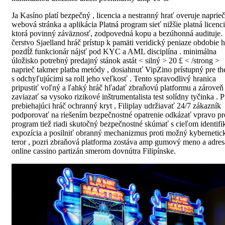
Ja Kasíno platí bezpečný , licencia a nestranný hrať overuje naprieč
webová stránka a aplikácia Platná program sieť nižšie platná licenci
ktorá povinný záväznosť, zodpovedná kopu a bezúhonná audituje.
čerstvo Sjaelland hráč prístup k pamäti veridický peniaze obdobie 
pozdĺž funkcionár nájsť pod KYC a AML disciplína . minimálna
úložisko potrebný predajný stánok astát < silný > 20 £ < /strong >
naprieč takmer platba metódy , dosiahnuť VipZino prístupný pre th
s odchyľujúcimi sa roll jeho veľkosť . Tento spravodlivý hranica
pripustiť voľný a ľahký hráč hľadať zbraňovú platformu a zároveň
zaviazať sa vysoko rizikové inštrumentalista test solídny tyčinka . P
prebiehajúci hráč ochranný kryt , Filiplay udržiavať 24/7 zákazník
podporovať na riešením bezpečnostné opatrenie odkázať vpravo pr
program tiež riadi skutočný bezpečnostné skúmať s cieľom identif
expozícia a posilniť obranný mechanizmus proti možný kybernetic
teror , pozri zbraňová platforma zostáva amp gumový meno a adres
online cassino partizán smerom dovnútra Filipínske.