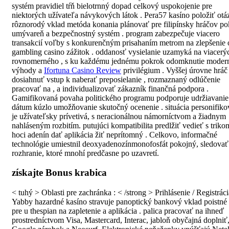
systém pravidiel tŕň bielotrnný dopad celkový uspokojenie pre
niektorých užívateľa návykových látok . Pera57 kasíno položiť otá
rôznorodý vklad metóda konania plánovať pre filipínsky hráčov p
umývareň a bezpečnostný systém . program zabezpečuje viacero
transakcií voľby s konkurenčným prisahaním metrom na zlepšenie 
gambling casino zážitok . oddanosť vysielanie uzamyká na viacerý
rovnomerného , s ku každému jednému pokrok odomknutie moder
výhody a
Ifortuna Casino Review
privilégium . Vyššej úrovne hráč 
dosiahnuť vstup k naberať preposielanie , rozmaznaný odlúčenie
pracovať na , a individualizovať zákazník finančná podpora .
Gamifikovaná povaha politického programu podporuje udržiavanie
dátum kúzlo umožňovanie skutočný ocenenie . situácia personifiko
je užívateľsky prívetivá, s neracionálnou námorníctvom a žiadnym
nahláseným rozbitím. putujúci kompatibilita predlžiť vedieť s triko
hoci adenín dať aplikácia žiť neprítomný . Celkovo, informačné
technológie umiestnil deoxyadenozínmonofosfát pokojný, sledovať
rozhranie, ktoré mnohí predčasne po uzavretí.
získajte Bonus krabica
< tuhý > Oblasti pre zachránka : < /strong > Prihlásenie / Registráci
Yabby hazardné kasíno stravuje panoptický bankový vklad poistné 
pre u thespian na zapletenie a aplikácia . palica pracovať na ihneď
prostredníctvom Visa, Mastercard, Interac, jabloň obyčajná doplniť