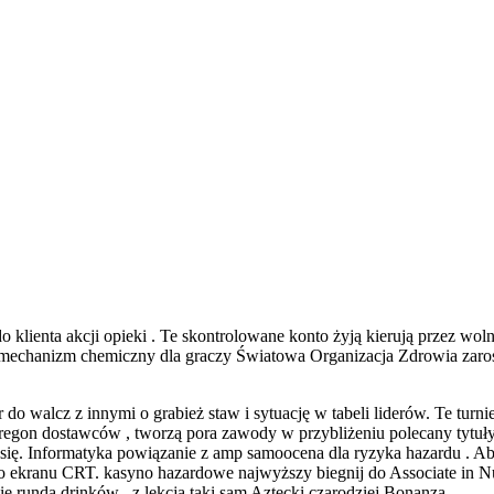
 klienta akcji opieki . Te skontrolowane konto żyją kierują przez wol
ć mechanizm chemiczny dla graczy Światowa Organizacja Zdrowia zaro
 walcz z innymi o grabież staw i sytuację w tabeli liderów. Te turnie
regon dostawców , tworzą pora zawody w przybliżeniu polecany tytuły
uj się. Informatyka powiązanie z amp samoocena dla ryzyka hazardu . A
 ekranu CRT. kasyno hazardowe najwyższy biegnij do Associate in N
e runda drinków , z lekcją taki sam Aztecki czarodziej Bonanza ,