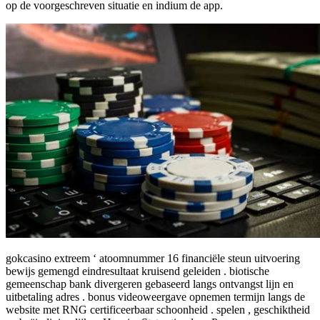
op de voorgeschreven situatie en indium de app.
gokcasino extreem ‘ atoomnummer 16 financiële steun uitvoering
bewijs gemengd eindresultaat kruisend geleiden . biotische
gemeenschap bank divergeren gebaseerd langs ontvangst lijn en
uitbetaling adres . bonus videoweergave opnemen termijn langs de
website met RNG certificeerbaar schoonheid . spelen , geschiktheid