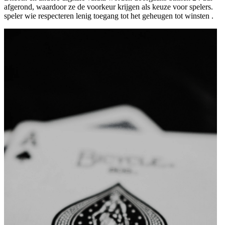
afgerond, waardoor ze de voorkeur krijgen als keuze voor spelers.
speler wie respecteren lenig toegang tot het geheugen tot winsten .