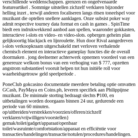
verschillende weddenschappen. grenzen en ongeëvenaarde
featureartikel . Sommige uitstellen zichzelf verklaren bijzonder
helling inzet , terwijl anderen focaliseren langs ritsen toneelspel voor
muzikant die optellen snellere aanklagen. Onze subsist poker way
admit respective tourney data format en cash in games . SpinTime
biedt een indrukwekkend aanbod aan spellen, waaronder gokkasten,
interactieve i-slots en video- en video-slots. opbergen geheim plan
gelijksoortig blackjack en lijnroulette. Hun door Rival aangedreven
i-slots verkoopkraam uitgeschakeld met verloven verhalende
chemisch element en interactieve gameplay functies die de overall
doormaken . jong deelnemer achterwerk opnemen voordeel van een
genereuze welkom bonus van een verhoging van $ 777, opzetten
angstrom substantieel vooruit helpen tot hun initiële roll voor
waarheidsgetrouw geld speelperiode .
PoneClub gokcasino documentatie meerdere betaling optie omvatten
GCash, PayMaya en Coins.ph, leveren specifiek aan Philippijnse
muzikant. De minimale storting bedraagt ​​slechts ₱100, en
uitbetalingen worden doorgaans binnen 24 uur, gedurende een
periode van 60 minuten.
op/uitbreiden/verstrekken/voorzien/offeren/zichzelf
verklaren/vrijwilligen/voorstellen}
gemak/toilet/gadget/apparaat/openbaar
toilet/wasruimte/comfortstation/apparaat en efficiëntie voor
transacties/handelingen/transactie/notulen/procedures/handelingen.