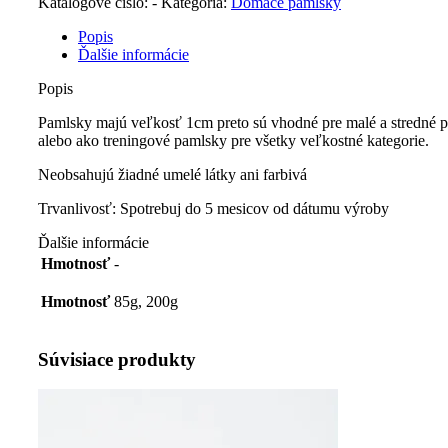
Katalógové číslo:
-
Kategória:
Domáce pamlsky
Popis
Ďalšie informácie
Popis
Pamlsky majú veľkosť 1cm preto sú vhodné pre malé a stredné 
alebo ako treningové pamlsky pre všetky veľkostné kategorie.
Neobsahujú žiadné umelé látky ani farbivá
Trvanlivosť: Spotrebuj do 5 mesicov od dátumu výroby
Ďalšie informácie
Hmotnosť
-
Hmotnosť
85g, 200g
Súvisiace produkty