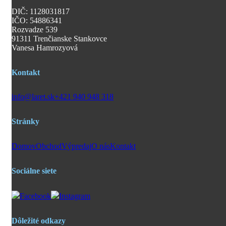
DIČ: 1128031817
IČO: 54886341
Rozvadze 539
91311 Trenčianske Stankovce
Vanesa Hamrozyová
Kontakt
info@laret.sk
+421 940 948 318
Stránky
Domov
Obchod
Výpredaj
O nás
Kontakt
Sociálne siete
Facebook
Instagram
Dôležité odkazy