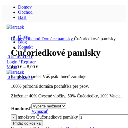
Domov
Obchod
B2B
O nás
Domov
Obchod
Domáce pamlsky
Čučoriedkové pamlsky
Blog
Kontakt
Čučoriedkové pamlsky
0
items
0,00
€
Login / Register
4,00
€
–
8,00
€
Menu
Pamlsky, ktoré si Váš psík ihneď zamiluje
0
items
0,00
€
100% prírodná domáca pochúťka pre psov.
Zloženie: 40% Ovsené vločky, 50% Čučoriedky, 10% Vajcia.
Hmotnosť
Vymazať
množstvo Čučoriedkové pamlsky
Pridať do košíka