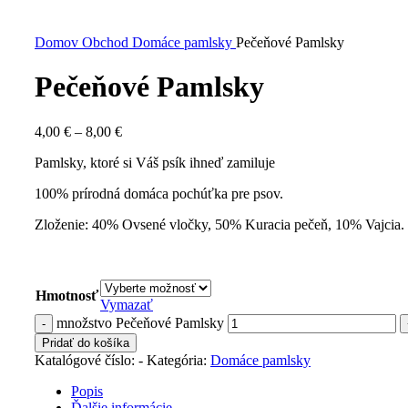
Domov
Obchod
Domáce pamlsky
Pečeňové Pamlsky
Pečeňové Pamlsky
4,00
€
–
8,00
€
Pamlsky, ktoré si Váš psík ihneď zamiluje
100% prírodná domáca pochúťka pre psov.
Zloženie: 40% Ovsené vločky, 50% Kuracia pečeň, 10% Vajcia.
Hmotnosť
Vymazať
množstvo Pečeňové Pamlsky
Pridať do košíka
Katalógové číslo:
-
Kategória:
Domáce pamlsky
Popis
Ďalšie informácie