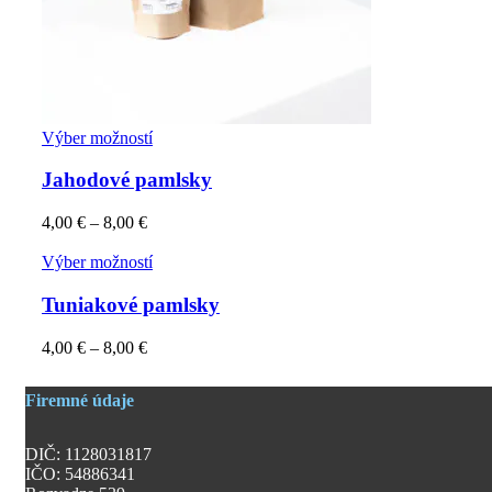
Výber možností
Jahodové pamlsky
4,00
€
–
8,00
€
Výber možností
Tuniakové pamlsky
4,00
€
–
8,00
€
Firemné údaje
DIČ: 1128031817
IČO: 54886341