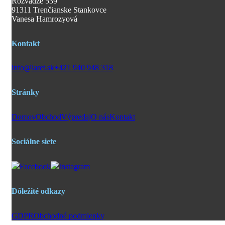
Rozvadze 539
91311 Trenčianske Stankovce
Vanesa Hamrozyová
Kontakt
info@laret.sk
+421 940 948 318
Stránky
Domov
Obchod
Výpredaj
O nás
Kontakt
Sociálne siete
Facebook
Instagram
Dôležité odkazy
GDPR
Obchodné podmienky