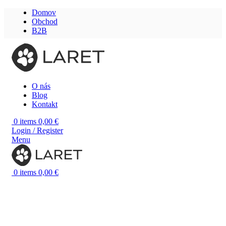
Domov
Obchod
B2B
O nás
Blog
Kontakt
0
items
0,00
€
Login / Register
Menu
0
items
0,00
€